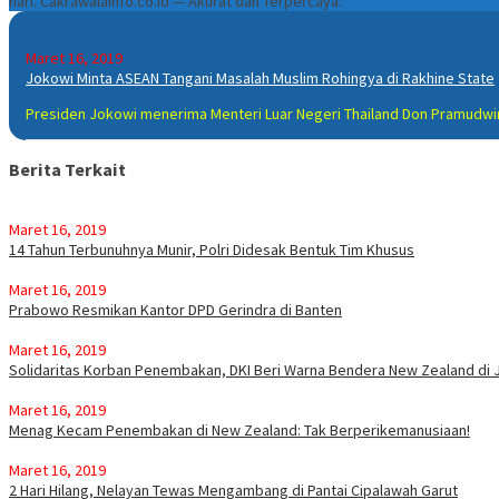
hari. Cakrawalainfo.co.id — Akurat dan Terpercaya.
Maret 16, 2019
Jokowi Minta ASEAN Tangani Masalah Muslim Rohingya di Rakhine State
Presiden Jokowi menerima Menteri Luar Negeri Thailand Don Pramudwin
Berita Terkait
Maret 16, 2019
14 Tahun Terbunuhnya Munir, Polri Didesak Bentuk Tim Khusus
Maret 16, 2019
Prabowo Resmikan Kantor DPD Gerindra di Banten
Maret 16, 2019
Solidaritas Korban Penembakan, DKI Beri Warna Bendera New Zealand di
Maret 16, 2019
Menag Kecam Penembakan di New Zealand: Tak Berperikemanusiaan!
Maret 16, 2019
2 Hari Hilang, Nelayan Tewas Mengambang di Pantai Cipalawah Garut