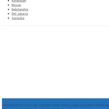
Kejahatan
Nissan
Bulutangkis
DKI Jakarta
Gerindra
Tentang
Cakrawalainfo.co.id hadir sebagai media online yang menyajikan berita 