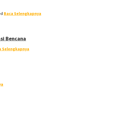
ed
Baca Selengkapnya
asi Bencana
a Selengkapnya
ya