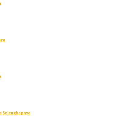
a
nya
a
a Selengkapnya