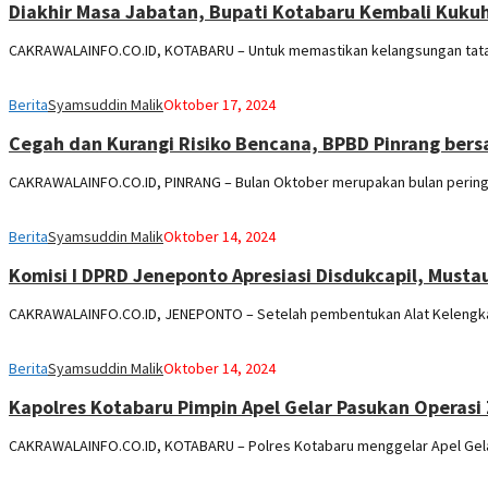
Diakhir Masa Jabatan, Bupati Kotabaru Kembali Kuk
CAKRAWALAINFO.CO.ID, KOTABARU – Untuk memastikan kelangsungan tata
Berita
Syamsuddin Malik
Oktober 17, 2024
Cegah dan Kurangi Risiko Bencana, BPBD Pinrang bers
CAKRAWALAINFO.CO.ID, PINRANG – Bulan Oktober merupakan bulan peringa
Berita
Syamsuddin Malik
Oktober 14, 2024
Komisi I DPRD Jeneponto Apresiasi Disdukcapil, Musta
CAKRAWALAINFO.CO.ID, JENEPONTO – Setelah pembentukan Alat Kelengka
Berita
Syamsuddin Malik
Oktober 14, 2024
Kapolres Kotabaru Pimpin Apel Gelar Pasukan Operasi 
CAKRAWALAINFO.CO.ID, KOTABARU – Polres Kotabaru menggelar Apel Gela