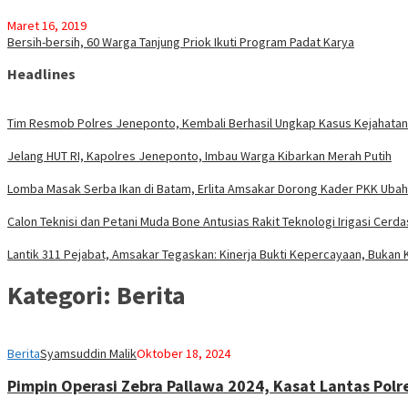
Maret 16, 2019
Bersih-bersih, 60 Warga Tanjung Priok Ikuti Program Padat Karya
Headlines
Tim Resmob Polres Jeneponto, Kembali Berhasil Ungkap Kasus Kejahata
Jelang HUT RI, Kapolres Jeneponto, Imbau Warga Kibarkan Merah Putih
Lomba Masak Serba Ikan di Batam, Erlita Amsakar Dorong Kader PKK Ubah
Calon Teknisi dan Petani Muda Bone Antusias Rakit Teknologi Irigasi Ce
Lantik 311 Pejabat, Amsakar Tegaskan: Kinerja Bukti Kepercayaan, Bukan 
Kategori:
Berita
Berita
Syamsuddin Malik
Oktober 18, 2024
Pimpin Operasi Zebra Pallawa 2024, Kasat Lantas Po