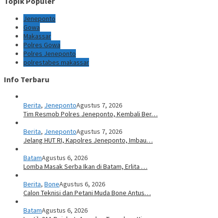
Topik Populer
Jeneponto
Gowa
Makassar
Polres Gowa
Polres Jeneponto
polrestabes makassar
Info Terbaru
Berita
,
Jeneponto
Agustus 7, 2026
Tim Resmob Polres Jeneponto, Kembali Ber…
Berita
,
Jeneponto
Agustus 7, 2026
Jelang HUT RI, Kapolres Jeneponto, Imbau…
Batam
Agustus 6, 2026
Lomba Masak Serba Ikan di Batam, Erlita …
Berita
,
Bone
Agustus 6, 2026
Calon Teknisi dan Petani Muda Bone Antus…
Batam
Agustus 6, 2026