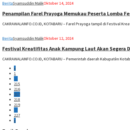
Berita
Syamsuddin Malik
Oktober 14, 2024
Penampilan Farel Prayoga Memukau Peserta Lomba Fe
CAKRAWALAINFO.CO.ID, KOTABARU – Farel Prayoga tampil di Festival Kreat
Berita
Syamsuddin Malik
Oktober 12, 2024
Festival Kreatifitas Anak Kampung Laut Akan Segera 
CAKRAWALAINFO.CO.ID, KOTABARU – Pemerintah daerah Kabupatèn Kotabar
«
1
…
215
216
217
218
219
…
227
»