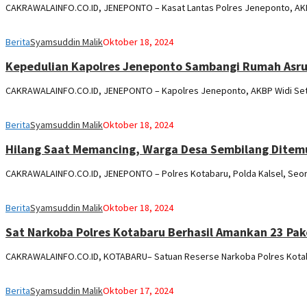
CAKRAWALAINFO.CO.ID, JENEPONTO – Kasat Lantas Polres Jeneponto, AKP
Berita
Syamsuddin Malik
Oktober 18, 2024
Kepedulian Kapolres Jeneponto Sambangi Rumah Asrul
CAKRAWALAINFO.CO.ID, JENEPONTO – Kapolres Jeneponto, AKBP Widi Seti
Berita
Syamsuddin Malik
Oktober 18, 2024
Hilang Saat Memancing, Warga Desa Sembilang Dite
CAKRAWALAINFO.CO.ID, JENEPONTO – Polres Kotabaru, Polda Kalsel, Seora
Berita
Syamsuddin Malik
Oktober 18, 2024
Sat Narkoba Polres Kotabaru Berhasil Amankan 23 Pak
CAKRAWALAINFO.CO.ID, KOTABARU– Satuan Reserse Narkoba Polres Kotaba
Berita
Syamsuddin Malik
Oktober 17, 2024