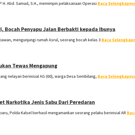
 H. Abd. Samad, S.H., memimpin pelaksanaan Operasi
Baca Selengkapny
, Bocah Penyapu Jalan Berbakti kepada Ibunya
awan, mengunjungi rumah Asrul, seorang bocah kelas 3
Baca Selengkap
mukan Tewas Mengapung
ng nelayan berinisial AG (60), warga Desa Sembilang,
Baca Selengkapny
et Narkotika Jenis Sabu Dari Peredaran
ru, Polda Kalsel berhasil mengamankan seorang pelaku berinisial AR
Bac