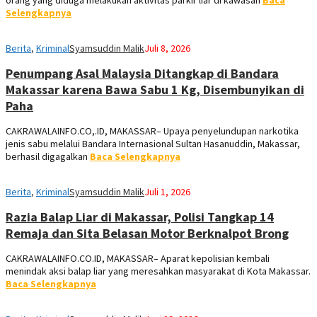
orang yang diduga melakukan aktivitas parkir liar di kawasan
Baca
Selengkapnya
Berita
,
Kriminal
Syamsuddin Malik
Juli 8, 2026
Penumpang Asal Malaysia Ditangkap di Bandara
Makassar karena Bawa Sabu 1 Kg, Disembunyikan di
Paha
CAKRAWALAINFO.CO,.ID, MAKASSAR– Upaya penyelundupan narkotika
jenis sabu melalui Bandara Internasional Sultan Hasanuddin, Makassar,
berhasil digagalkan
Baca Selengkapnya
Berita
,
Kriminal
Syamsuddin Malik
Juli 1, 2026
Razia Balap Liar di Makassar, Polisi Tangkap 14
Remaja dan Sita Belasan Motor Berknalpot Brong
CAKRAWALAINFO.CO.ID, MAKASSAR– Aparat kepolisian kembali
menindak aksi balap liar yang meresahkan masyarakat di Kota Makassar.
Baca Selengkapnya