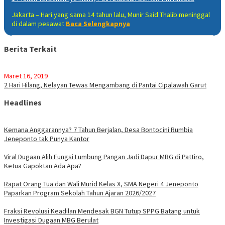
Jakarta – Hari yang sama 14 tahun lalu, Munir Said Thalib meninggal
di dalam pesawat
Baca Selengkapnya
Berita Terkait
Maret 16, 2019
2 Hari Hilang, Nelayan Tewas Mengambang di Pantai Cipalawah Garut
Headlines
Kemana Anggarannya? 7 Tahun Berjalan, Desa Bontocini Rumbia
Jeneponto tak Punya Kantor
Viral Dugaan Alih Fungsi Lumbung Pangan Jadi Dapur MBG di Pattiro,
Ketua Gapoktan Ada Apa?
Rapat Orang Tua dan Wali Murid Kelas X, SMA Negeri 4 Jeneponto
Paparkan Program Sekolah Tahun Ajaran 2026/2027
Fraksi Revolusi Keadilan Mendesak BGN Tutup SPPG Batang untuk
Investigasi Dugaan MBG Berulat