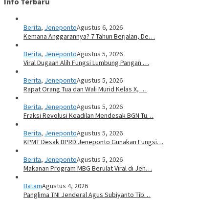
Info Terbaru
Berita
,
Jeneponto
Agustus 6, 2026
Kemana Anggarannya? 7 Tahun Berjalan, De…
Berita
,
Jeneponto
Agustus 5, 2026
Viral Dugaan Alih Fungsi Lumbung Pangan …
Berita
,
Jeneponto
Agustus 5, 2026
Rapat Orang Tua dan Wali Murid Kelas X, …
Berita
,
Jeneponto
Agustus 5, 2026
Fraksi Revolusi Keadilan Mendesak BGN Tu…
Berita
,
Jeneponto
Agustus 5, 2026
KPMT Desak DPRD Jeneponto Gunakan Fungsi…
Berita
,
Jeneponto
Agustus 5, 2026
Makanan Program MBG Berulat Viral di Jen…
Batam
Agustus 4, 2026
Panglima TNI Jenderal Agus Subiyanto Tib…