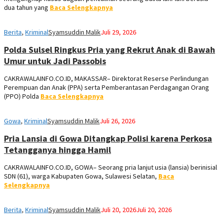
dua tahun yang
Baca Selengkapnya
Berita
,
Kriminal
Syamsuddin Malik
Juli 29, 2026
Polda Sulsel Ringkus Pria yang Rekrut Anak di Bawah
Umur untuk Jadi Passobis
CAKRAWALAINFO.CO.ID, MAKASSAR– Direktorat Reserse Perlindungan
Perempuan dan Anak (PPA) serta Pemberantasan Perdagangan Orang
(PPO) Polda
Baca Selengkapnya
Gowa
,
Kriminal
Syamsuddin Malik
Juli 26, 2026
Pria Lansia di Gowa Ditangkap Polisi karena Perkosa
Tetangganya hingga Hamil
CAKRAWALAINFO.CO.ID, GOWA– Seorang pria lanjut usia (lansia) berinisial
SDN (61), warga Kabupaten Gowa, Sulawesi Selatan,
Baca
Selengkapnya
Berita
,
Kriminal
Syamsuddin Malik
Juli 20, 2026
Juli 20, 2026