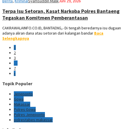
Berita
,
Kriminal
Syamsuddin Malik
Juni 29, 2026
Terpa Isu Setoran, Kasat Narkoba Polres Bantaeng
Tegaskan Komitmen Pemberantasan
CAKRAWALAINFO.CO.ID, BANTAENG,- Di tengah beredarnya isu dugaan
adanya aliran dana atau setoran dari kalangan bandar
Baca
Selengkapnya
1
2
3
…
7
»
Topik Populer
Jeneponto
Gowa
Makassar
Polres Gowa
Polres Jeneponto
polrestabes makassar