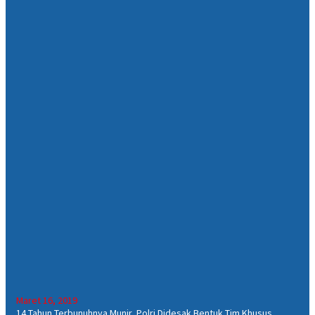
Maret 16, 2019
14 Tahun Terbunuhnya Munir, Polri Didesak Bentuk Tim Khusus