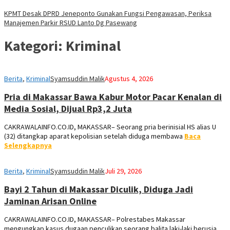
KPMT Desak DPRD Jeneponto Gunakan Fungsi Pengawasan, Periksa
Manajemen Parkir RSUD Lanto Dg Pasewang
Kategori:
Kriminal
Berita
,
Kriminal
Syamsuddin Malik
Agustus 4, 2026
Pria di Makassar Bawa Kabur Motor Pacar Kenalan di
Media Sosial, Dijual Rp3,2 Juta
CAKRAWALAINFO.CO.ID, MAKASSAR– Seorang pria berinisial HS alias U
(32) ditangkap aparat kepolisian setelah diduga membawa
Baca
Selengkapnya
Berita
,
Kriminal
Syamsuddin Malik
Juli 29, 2026
Bayi 2 Tahun di Makassar Diculik, Diduga Jadi
Jaminan Arisan Online
CAKRAWALAINFO.CO.ID, MAKASSAR– Polrestabes Makassar
mengungkap kasus dugaan penculikan seorang balita laki-laki berusia