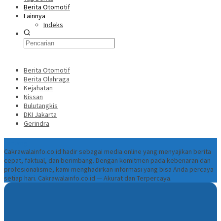
Berita Otomotif
Lainnya
Indeks
Berita Otomotif
Berita Olahraga
Kejahatan
Nissan
Bulutangkis
DKI Jakarta
Gerindra
Tentang
Cakrawalainfo.co.id hadir sebagai media online yang menyajikan berita
cepat, faktual, dan berimbang. Dengan komitmen pada kebenaran dan
profesionalisme, kami menghadirkan informasi yang bisa Anda percaya
setiap hari. Cakrawalainfo.co.id — Akurat dan Terpercaya.