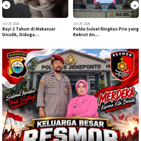
«
»
Juli 29, 2026
Juli 29, 2026
Bayi 2 Tahun di Makassar
Polda Sulsel Ringkus Pria yang
Diculik, Diduga…
Rekrut An…