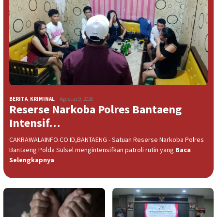
BERITA
,
KRIMINAL
Agustus 9, 2026
Reserse Narkoba Polres Bantaeng
Intensif…
CAKRAWALAINFO.CO.ID,BANTAENG - Satuan Reserse Narkoba Polres
Bantaeng Polda Sulsel mengintensifkan patroli rutin yang
Baca
Selengkapnya