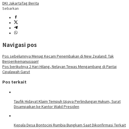
DKI Jakarta
Tag Berita
Sebarkan
Navigasi pos
Pos sebelumnya
Menag Kecam Penembakan di New Zealand: Tak
Berperikemanusiaan!
Pos berikutnya
2 Hari Hilang, Nelayan Tewas Mengambang di Pantai
Cipalawah Garut
Pos terkait
Taufik Hidayat Klaim Tempuh Upaya Perlindungan Hukum, Surat
Disampaikan ke Kantor Wakil Presiden
Kepala Desa Bontocini Rumbia Bungkam Saat Dikonfirmasi Terkait