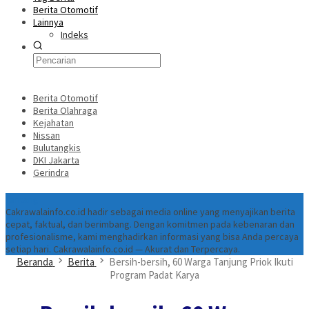
Berita Otomotif
Lainnya
Indeks
Berita Otomotif
Berita Olahraga
Kejahatan
Nissan
Bulutangkis
DKI Jakarta
Gerindra
Tentang
Cakrawalainfo.co.id hadir sebagai media online yang menyajikan berita
cepat, faktual, dan berimbang. Dengan komitmen pada kebenaran dan
profesionalisme, kami menghadirkan informasi yang bisa Anda percaya
setiap hari. Cakrawalainfo.co.id — Akurat dan Terpercaya.
Beranda
Berita
Bersih-bersih, 60 Warga Tanjung Priok Ikuti
Program Padat Karya