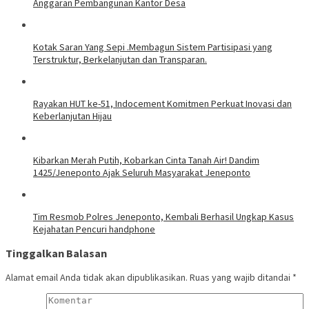
Anggaran Pembangunan Kantor Desa
Kotak Saran Yang Sepi .Membagun Sistem Partisipasi yang
Terstruktur, Berkelanjutan dan Transparan.
Rayakan HUT ke-51, Indocement Komitmen Perkuat Inovasi dan
Keberlanjutan Hijau
Kibarkan Merah Putih, Kobarkan Cinta Tanah Air! Dandim
1425/Jeneponto Ajak Seluruh Masyarakat Jeneponto
Tim Resmob Polres Jeneponto, Kembali Berhasil Ungkap Kasus
Kejahatan Pencuri handphone
Tinggalkan Balasan
Alamat email Anda tidak akan dipublikasikan.
Ruas yang wajib ditandai
*