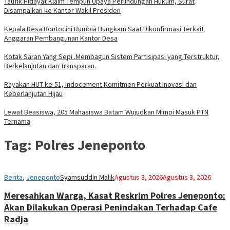
Taufik Hidayat Klaim Tempuh Upaya Perlindungan Hukum, Surat
Disampaikan ke Kantor Wakil Presiden
Kepala Desa Bontocini Rumbia Bungkam Saat Dikonfirmasi Terkait
Anggaran Pembangunan Kantor Desa
Kotak Saran Yang Sepi .Membagun Sistem Partisipasi yang Terstruktur,
Berkelanjutan dan Transparan.
Rayakan HUT ke-51, Indocement Komitmen Perkuat Inovasi dan
Keberlanjutan Hijau
Lewat Beasiswa, 205 Mahasiswa Batam Wujudkan Mimpi Masuk PTN
Ternama
Tag:
Polres Jeneponto
Berita
,
Jeneponto
Syamsuddin Malik
Agustus 3, 2026
Agustus 3, 2026
Meresahkan Warga, Kasat Reskrim Polres Jeneponto:
Akan Dilakukan Operasi Penindakan Terhadap Cafe
Radja