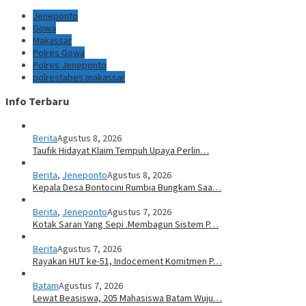
Jeneponto
Gowa
Makassar
Polres Gowa
Polres Jeneponto
polrestabes makassar
Info Terbaru
Berita
Agustus 8, 2026
Taufik Hidayat Klaim Tempuh Upaya Perlin…
Berita
,
Jeneponto
Agustus 8, 2026
Kepala Desa Bontocini Rumbia Bungkam Saa…
Berita
,
Jeneponto
Agustus 7, 2026
Kotak Saran Yang Sepi .Membagun Sistem P…
Berita
Agustus 7, 2026
Rayakan HUT ke-51, Indocement Komitmen P…
Batam
Agustus 7, 2026
Lewat Beasiswa, 205 Mahasiswa Batam Wuju…