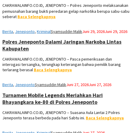
CAKRAWALAINFO.CO.ID, JENEPONTO – Polres Jeneponto melaksanakan
pemusnahan barang bukti peredaran gelap narkotika berupa sabu‑sabu
seberat
Baca Selengkapnya
Berita
,
Jeneponto
,
Kriminal
Syamsuddin Malik
Juni 29, 2026
Juni 29, 2026
Polres Jeneponto Dalami Jaringan Narkoba Lintas
Kabupaten
CAKRAWALAINFO.CO.ID, JENEPONTO – Pasca pemeriksaan dan
interogasi tersangka, terungkap keterangan bahwa pemilik barang
terlarang berasal
Baca Selengkapnya
Berita
,
Jeneponto
Syamsuddin Malik
Juni 27, 2026
Juni 27, 2026
Turnamen Mobile Legends Meriahkan Hari
Bhayangkara ke-80 di Polres Jeneponto
CAKRAWALAINFO.CO.ID, JENEPONTO – Suasana Aula Lantai 2 Polres
Jeneponto terasa berbeda pada hari Sabtu ini.
Baca Selengkapnya
Berita
,
Jeneponto
,
Kriminal
Syamsuddin Malik
Juni 27, 2026