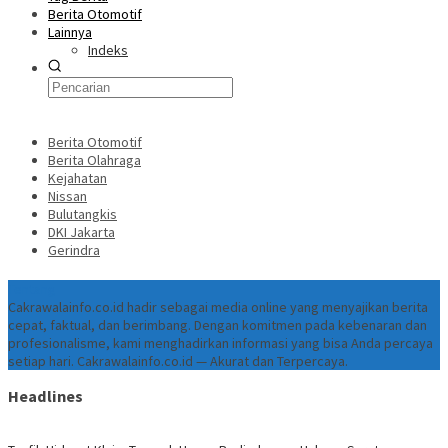
Berita Otomotif
Lainnya
Indeks
Berita Otomotif
Berita Olahraga
Kejahatan
Nissan
Bulutangkis
DKI Jakarta
Gerindra
Tentang
Cakrawalainfo.co.id hadir sebagai media online yang menyajikan berita
cepat, faktual, dan berimbang. Dengan komitmen pada kebenaran dan
profesionalisme, kami menghadirkan informasi yang bisa Anda percaya
setiap hari. Cakrawalainfo.co.id — Akurat dan Terpercaya.
Headlines