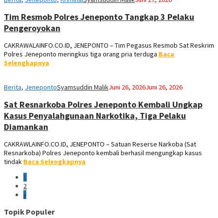
Tim Resmob Polres Jeneponto Tangkap 3 Pelaku
Pengeroyokan
CAKRAWALAINFO.CO.ID, JENEPONTO – Tim Pegasus Resmob Sat Reskrim
Polres Jeneponto meringkus tiga orang pria terduga
Baca
Selengkapnya
Berita
,
Jeneponto
Syamsuddin Malik
Juni 26, 2026
Juni 26, 2026
Sat Resnarkoba Polres Jeneponto Kembali Ungkap
Kasus Penyalahgunaan Narkotika, Tiga Pelaku
Diamankan
CAKRAWLAINFO.CO.ID, JENEPONTO – Satuan Reserse Narkoba (Sat
Resnarkoba) Polres Jeneponto kembali berhasil mengungkap kasus
tindak
Baca Selengkapnya
1
2
»
Topik Populer