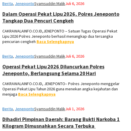
Berita
,
Jeneponto
Syamsuddin Malik
Juli 6, 2026
Dalam Operasi Pekat Lipu 2026, Polres Jeneponto
Tangkap Dua Pencuri Cengkeh
CAKRAWALAINFO.CO.ID,JENEPONTO – Satuan Tugas Operasi Pekat
Lipu 2026 Polres Jeneponto berhasil menangkap dua tersangka
pencurian cengkeh
Baca Selengkapnya
Berita
,
Jeneponto
Syamsuddin Malik
Juli 6, 2026
Operasi Pekat Lipu 2026 Diluncurkan Polres
Jeneponto, Berlangsung Selama 20 Hari
CAKRAWALAINFO.CO.ID, JENEPONTO– Polres Jeneponto menggelar
Operasi Pekat Lipu Tahun 2026 guna menekan angka kejahatan dan
menjaga
Baca Selengkapnya
Berita
,
Jeneponto
Syamsuddin Malik
Juli 1, 2026
Dihadiri Pimpinan Daerah: Barang Bukti Narkoba 1
Kilogram Dimusnahkan Secara Terbuka