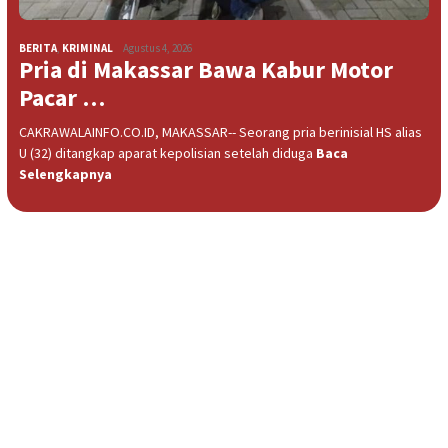
BERITA
,
KRIMINAL
Agustus 4, 2026
Pria di Makassar Bawa Kabur Motor
Pacar …
CAKRAWALAINFO.CO.ID, MAKASSAR-- Seorang pria berinisial HS alias
U (32) ditangkap aparat kepolisian setelah diduga
Baca
Selengkapnya