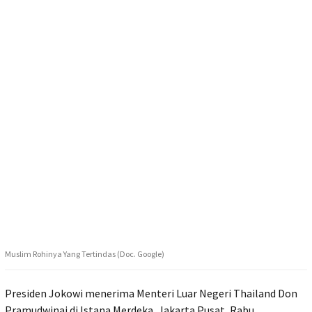
Muslim Rohinya Yang Tertindas (Doc. Google)
Presiden Jokowi menerima Menteri Luar Negeri Thailand Don
Pramudwinai di Istana Merdeka, Jakarta Pusat, Rabu