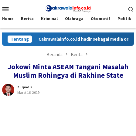
Loncat
Menu
ke
Mobile
konten
Home
Berita
Kriminal
Olahraga
Otomotif
Politik
Tentang
Cakrawalainfo.co.id hadir sebagai media online yan
Beranda
Berita
Jokowi Minta ASEAN Tangani Masalah
Muslim Rohingya di Rakhine State
Zulpadli
Maret 16, 2019