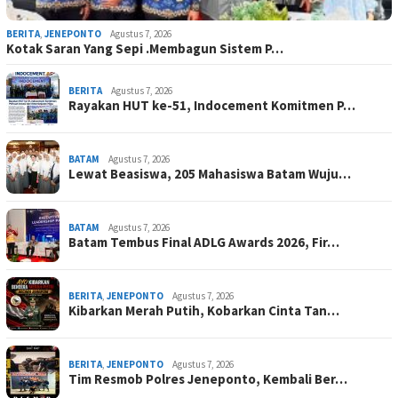
BERITA
,
JENEPONTO
Agustus 7, 2026
Kotak Saran Yang Sepi .Membagun Sistem P…
BERITA
Agustus 7, 2026
Rayakan HUT ke-51, Indocement Komitmen P…
BATAM
Agustus 7, 2026
Lewat Beasiswa, 205 Mahasiswa Batam Wuju…
BATAM
Agustus 7, 2026
Batam Tembus Final ADLG Awards 2026, Fir…
BERITA
,
JENEPONTO
Agustus 7, 2026
Kibarkan Merah Putih, Kobarkan Cinta Tan…
BERITA
,
JENEPONTO
Agustus 7, 2026
Tim Resmob Polres Jeneponto, Kembali Ber…