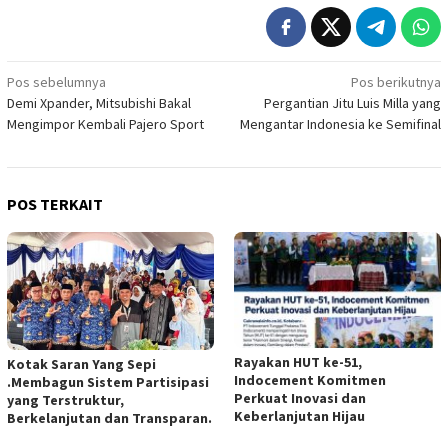
Navigasi
Pos sebelumnya
Pos berikutnya
Demi Xpander, Mitsubishi Bakal
Pergantian Jitu Luis Milla yang
pos
Mengimpor Kembali Pajero Sport
Mengantar Indonesia ke Semifinal
POS TERKAIT
Rayakan HUT ke-51,
Kotak Saran Yang Sepi
Indocement Komitmen
.Membagun Sistem Partisipasi
Perkuat Inovasi dan
yang Terstruktur,
Keberlanjutan Hijau
Berkelanjutan dan Transparan.