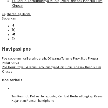
14 Tahun Terbunuhnya Munir, Polri Didesak Bentuk Tim
Khusus
Kejahatan
Tag Berita
Sebarkan
Navigasi pos
Pos sebelumnya
Bersih-bersih, 60 Warga Tanjung Priok Ikuti Program
Padat Karya
Pos berikutnya
14 Tahun Terbunuhnya Munir, Polri Didesak Bentuk Tim
Khusus
Pos terkait
Tim Resmob Polres Jeneponto, Kembali Berhasil Ungkap Kasus
Kejahatan Pencuri handphone