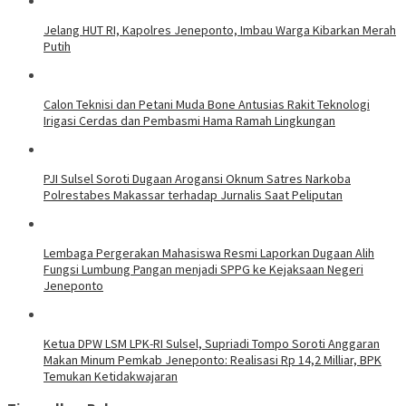
Jelang HUT RI, Kapolres Jeneponto, Imbau Warga Kibarkan Merah
Putih
Calon Teknisi dan Petani Muda Bone Antusias Rakit Teknologi
Irigasi Cerdas dan Pembasmi Hama Ramah Lingkungan
PJI Sulsel Soroti Dugaan Arogansi Oknum Satres Narkoba
Polrestabes Makassar terhadap Jurnalis Saat Peliputan
Lembaga Pergerakan Mahasiswa Resmi Laporkan Dugaan Alih
Fungsi Lumbung Pangan menjadi SPPG ke Kejaksaan Negeri
Jeneponto
Ketua DPW LSM LPK-RI Sulsel, Supriadi Tompo Soroti Anggaran
Makan Minum Pemkab Jeneponto: Realisasi Rp 14,2 Milliar, BPK
Temukan Ketidakwajaran