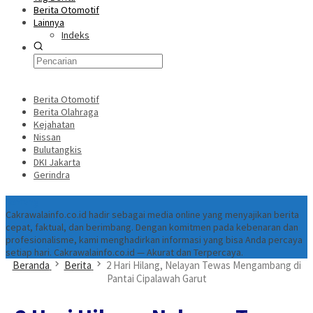
Berita Otomotif
Lainnya
Indeks
Berita Otomotif
Berita Olahraga
Kejahatan
Nissan
Bulutangkis
DKI Jakarta
Gerindra
Tentang
Cakrawalainfo.co.id hadir sebagai media online yang menyajikan berita
cepat, faktual, dan berimbang. Dengan komitmen pada kebenaran dan
profesionalisme, kami menghadirkan informasi yang bisa Anda percaya
setiap hari. Cakrawalainfo.co.id — Akurat dan Terpercaya.
Beranda
Berita
2 Hari Hilang, Nelayan Tewas Mengambang di
Pantai Cipalawah Garut