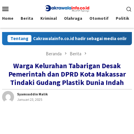
Loncat
Menu
ke
Mobile
konten
Home
Berita
Kriminal
Olahraga
Otomotif
Politik
Tentang
Cakrawalainfo.co.id hadir sebagai media online yang 
Beranda
Berita
Warga Kelurahan Tabarigan Desak
Pemerintah dan DPRD Kota Makassar
Tindaki Gudang Plastik Dunia Indah
Syamsuddin Malik
Januari 23, 2025