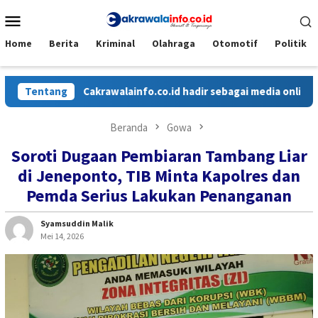
Loncat
Menu
ke
Mobile
konten
Home
Berita
Kriminal
Olahraga
Otomotif
Politik
Tentang
Cakrawalainfo.co.id hadir sebagai media online yang m
Beranda
Gowa
Soroti Dugaan Pembiaran Tambang Liar
di Jeneponto, TIB Minta Kapolres dan
Pemda Serius Lakukan Penanganan
Syamsuddin Malik
Mei 14, 2026