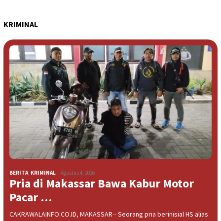
KRIMINAL
BERITA
,
KRIMINAL
Agustus 4, 2026
Pria di Makassar Bawa Kabur Motor
Pacar …
CAKRAWALAINFO.CO.ID, MAKASSAR-- Seorang pria berinisial HS alias