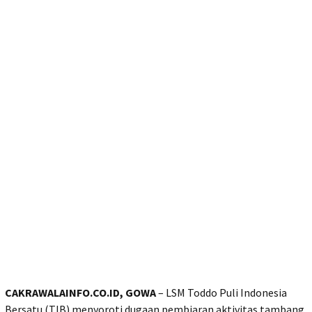
CAKRAWALAINFO.CO.ID, GOWA
– LSM Toddo Puli Indonesia
Bersatu (TIB) menyoroti dugaan pembiaran aktivitas tambang