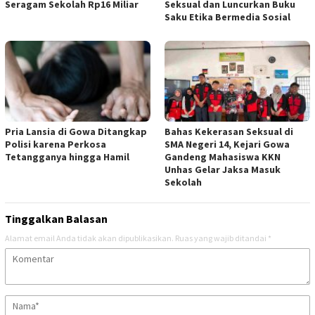
Seragam Sekolah Rp16 Miliar
Seksual dan Luncurkan Buku
Saku Etika Bermedia Sosial
Pria Lansia di Gowa Ditangkap
Bahas Kekerasan Seksual di
Polisi karena Perkosa
SMA Negeri 14, Kejari Gowa
Tetangganya hingga Hamil
Gandeng Mahasiswa KKN
Unhas Gelar Jaksa Masuk
Sekolah
Tinggalkan Balasan
Alamat email Anda tidak akan dipublikasikan.
Ruas yang wajib ditandai
*