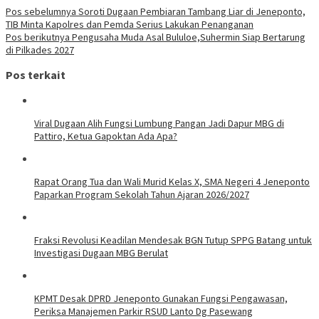
Pos sebelumnya
Soroti Dugaan Pembiaran Tambang Liar di Jeneponto,
TIB Minta Kapolres dan Pemda Serius Lakukan Penanganan
Pos berikutnya
Pengusaha Muda Asal Bululoe,Suhermin Siap Bertarung
di Pilkades 2027
Pos terkait
Viral Dugaan Alih Fungsi Lumbung Pangan Jadi Dapur MBG di
Pattiro, Ketua Gapoktan Ada Apa?
Rapat Orang Tua dan Wali Murid Kelas X, SMA Negeri 4 Jeneponto
Paparkan Program Sekolah Tahun Ajaran 2026/2027
Fraksi Revolusi Keadilan Mendesak BGN Tutup SPPG Batang untuk
Investigasi Dugaan MBG Berulat
KPMT Desak DPRD Jeneponto Gunakan Fungsi Pengawasan,
Periksa Manajemen Parkir RSUD Lanto Dg Pasewang