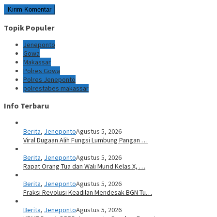
Topik Populer
Jeneponto
Gowa
Makassar
Polres Gowa
Polres Jeneponto
polrestabes makassar
Info Terbaru
Berita
,
Jeneponto
Agustus 5, 2026
Viral Dugaan Alih Fungsi Lumbung Pangan …
Berita
,
Jeneponto
Agustus 5, 2026
Rapat Orang Tua dan Wali Murid Kelas X, …
Berita
,
Jeneponto
Agustus 5, 2026
Fraksi Revolusi Keadilan Mendesak BGN Tu…
Berita
,
Jeneponto
Agustus 5, 2026