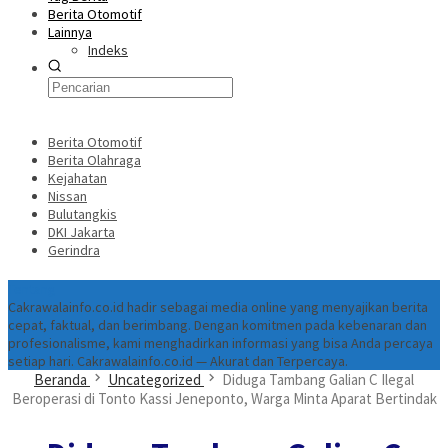
Berita Otomotif
Lainnya
Indeks
Berita Otomotif
Berita Olahraga
Kejahatan
Nissan
Bulutangkis
DKI Jakarta
Gerindra
Tentang
Cakrawalainfo.co.id hadir sebagai media online yang menyajikan berita
cepat, faktual, dan berimbang. Dengan komitmen pada kebenaran dan
profesionalisme, kami menghadirkan informasi yang bisa Anda percaya
setiap hari. Cakrawalainfo.co.id — Akurat dan Terpercaya.
Beranda
Uncategorized
Diduga Tambang Galian C Ilegal
Beroperasi di Tonto Kassi Jeneponto, Warga Minta Aparat Bertindak