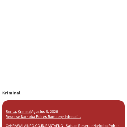
Kriminal
Berita
,
Kriminal
Agustus 9, 2026
Reserse Narkoba Polres Bantaeng Intensif…
CAKRAWALAINFO.CO.ID,BANTAENG - Satuan Reserse Narkoba Polres