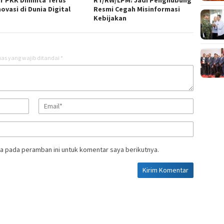
r PKK Diminta Terus
RT/RW/LPM: Jadi Penghubung
ovasi di Dunia Digital
Resmi Cegah Misinformasi
Kebijakan
as yang wajib ditandai
*
a pada peramban ini untuk komentar saya berikutnya.