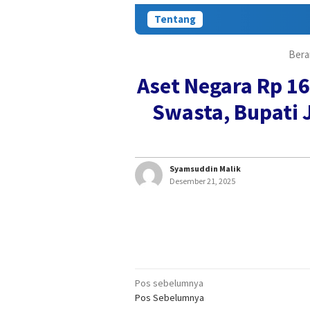
Tentang
Bera
Aset Negara Rp 16
Swasta, Bupati 
Syamsuddin Malik
Desember 21, 2025
Navigasi
Pos sebelumnya
Pos Sebelumnya
pos