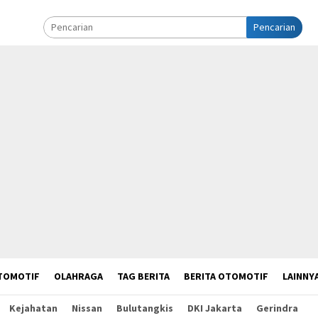
Pencarian
TOMOTIF
OLAHRAGA
TAG BERITA
BERITA OTOMOTIF
LAINNY
Kejahatan
Nissan
Bulutangkis
DKI Jakarta
Gerindra