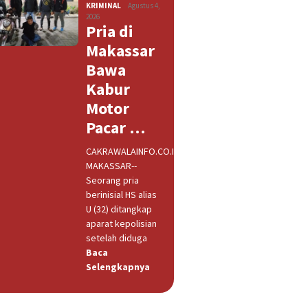
KRIMINAL
Agustus 4,
2026
Pria di
Makassar
Bawa
Kabur
Motor
Pacar …
CAKRAWALAINFO.CO.ID,
MAKASSAR--
Seorang pria
berinisial HS alias
U (32) ditangkap
aparat kepolisian
setelah diduga
Baca
Selengkapnya