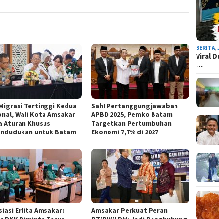
BERITA
,
Viral 
…
 Migrasi Tertinggi Kedua
Sah! Pertanggungjawaban
onal, Wali Kota Amsakar
APBD 2025, Pemko Batam
a Aturan Khusus
Targetkan Pertumbuhan
ndudukan untuk Batam
Ekonomi 7,7% di 2027
iasi Erlita Amsakar:
Amsakar Perkuat Peran