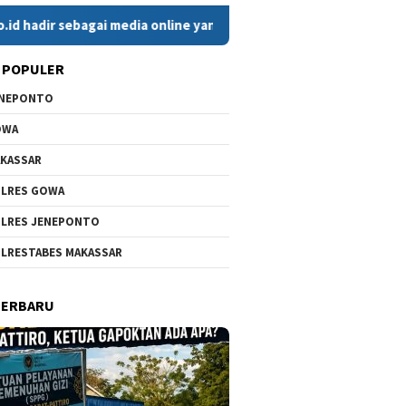
 sebagai media online yang menyajikan berita cepat, faktual, da
 POPULER
ENEPONTO
OWA
KASSAR
LRES GOWA
LRES JENEPONTO
LRESTABES MAKASSAR
TERBARU