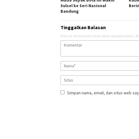
Muda Sepak Bola Ini Wakili
Kade
Sulsel ke Seri Nasional
Berin
Bandung
Tinggalkan Balasan
Alamat email Anda tidak akan dipublikasikan.
Ru
Simpan nama, email, dan situs web say