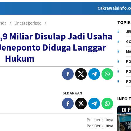
Cakrawalainfo.co.id hadir
TOPIK
nda
Uncategorized
J
,9 Miliar Disulap Jadi Usaha
G
Jeneponto Diduga Langgar
MA
Hukum
PO
PO
PO
SEBARKAN
INFO 
Pos berikutnya
Pos Berikutnya