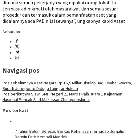
dimana semua pekerjanya yang dipakai orang lokal itu
termasuk dinikmati oleh masarakyat dan semua sesuai
prosedur dan termasuk dalam pemanfaatan aset yang
didalamnya ada PAD nilai sewanya”, ungkapnya kabid Asset
Sebarkan
Navigasi pos
Pos sebelumnya
Aset Negara Rp 16,9 Miliar Disulap Jadi Usaha Swasta,
Bupati Jeneponto Diduga Langgar Hukum
Pos berikutnya
Siswi SMP Negeri 21 Maros Raih Juara 1 Kejuaraan
Nasional Pencak Silat Makassar Championship 4
Pos terkait
7 Tahun Belum Selesai, Berkas Kekerasan Terhadap Jurnalis
Darwin Fatir Kembali Mandek