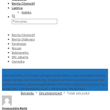
Berita Otomotif
Lainnya
Indeks
Berita Otomotif
Berita Olahraga
Kejahatan
Nissan
Bulutangkis
DKI Jakarta
Gerindra
Tentang
Cakrawalainfo.co.id hadir sebagai media online yang menyajikan berita
cepat, faktual, dan berimbang. Dengan komitmen pada kebenaran dan
profesionalisme, kami menghadirkan informasi yang bisa Anda percaya
setiap hari. Cakrawalainfo.co.id — Akurat dan Terpercaya.
Beranda
Uncategorized
Tidak ada judul
Syamsuddin Malik