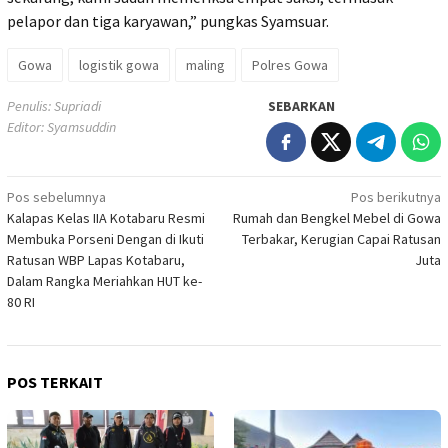
pelapor dan tiga karyawan,” pungkas Syamsuar.
Gowa
logistik gowa
maling
Polres Gowa
Penulis: Supriadi
SEBARKAN
Editor: Syamsuddin
Navigasi
Pos sebelumnya
Pos berikutnya
Kalapas Kelas IIA Kotabaru Resmi
Rumah dan Bengkel Mebel di Gowa
pos
Membuka Porseni Dengan di Ikuti
Terbakar, Kerugian Capai Ratusan
Ratusan WBP Lapas Kotabaru,
Juta
Dalam Rangka Meriahkan HUT ke-
80 RI
POS TERKAIT