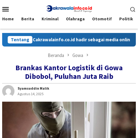
Loncat
Menu
ke
Mobile
konten
Home
Berita
Kriminal
Olahraga
Otomotif
Politik
Tentang
Cakrawalainfo.co.id hadir sebagai media online yang m
Beranda
Gowa
Brankas Kantor Logistik di Gowa
Dibobol, Puluhan Juta Raib
Syamsuddin Malik
Agustus 14, 2025