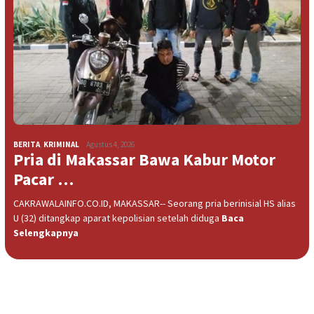
BERITA
,
KRIMINAL
Agustus 4, 2026
Pria di Makassar Bawa Kabur Motor
Pacar …
CAKRAWALAINFO.CO.ID, MAKASSAR-- Seorang pria berinisial HS alias
U (32) ditangkap aparat kepolisian setelah diduga
Baca
Selengkapnya