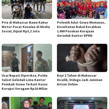
Pria di Makassar Bawa Kabur
Polemik Adat Gowa Memanas,
Motor Pacar Kenalan di Media
Kesultanan Bakal Kerahkan
Sosial, Dijual Rp3,2 Juta
1.000 Pasukan Kerajaan
Geruduk Kantor DPRD
Usai Bupati Diperiksa, Polda
Bayi 2 Tahun di Makassar
Sulsel Geledah Lima Kantor
Diculik, Diduga Jadi Jaminan
Pemkab Gowa Terkait Kasus
Arisan Online
Korupsi Seragam Rp16 Miliar