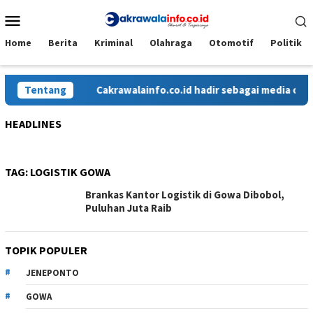
Loncat
Menu
ke
Mobile
konten
Home
Berita
Kriminal
Olahraga
Otomotif
Politik
Tentang
Cakrawalainfo.co.id hadir sebagai media onlin
HEADLINES
TAG:
LOGISTIK GOWA
Brankas Kantor Logistik di Gowa Dibobol,
Puluhan Juta Raib
TOPIK POPULER
JENEPONTO
GOWA