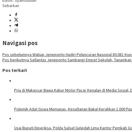
Editor: Syamsuddin
Sebarkan
Navigasi pos
Pos sebelumnya
Wabup Jeneponto Hadiri Peluncuran Nasional 80.081 Kop
Pos berikutnya
Satlantas Jeneponto Sambangi Empat Sekolah, Tanamkan Ke
Pos terkait
Pria di Makassar Bawa Kabur Motor Pacar Kenalan di Media Sosial, D
Polemik Adat Gowa Memanas, Kesultanan Bakal Kerahkan 1.000 Pa
Usai Bupati Diperiksa, Polda Sulsel Geledah Lima Kantor Pemkab G