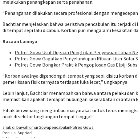
melakukan penangkapan serta penahanan.
“Penanganan dilakukan secara profesional dengan mengedepank
Bachtiar menjelaskan bahwa peristiwa pencabulan itu terjadi 
di tempat sepi lalu dicabuli. Korban pun mengalami kesakitan da
Bacaan Lainnya
Polres Gowa Usut Dugaan Pungli dan Penyewaan Lahan N
Polres Gowa Gagalkan Penyelundupan Ribuan Liter Solar Su
Polres Gowa Bongkar Praktik Pengoplosan Gas Elpiji Subs
“Korban awalnya digendong di tempat yang sepi. disitu korban 
pemeriksaan fisik ternyata terdapat luka lecet,” ungkapnya
Lebih lanjut, Bachtiar menambahkan bahwa antara pelaku dan 
memastikan apakah terdapat hubungan kekerabatan di antara 
Pihak berwenang mengimbau masyarakat untuk terus meningkat
anak di sekitar lingkungan tempat tinggal.
anak di bawah umur
Gowa
pencabulan
Polres Gowa
Penulis: Supriadi