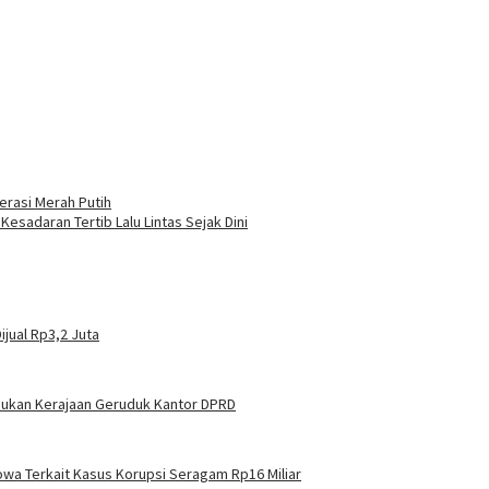
erasi Merah Putih
sadaran Tertib Lalu Lintas Sejak Dini
ijual Rp3,2 Juta
sukan Kerajaan Geruduk Kantor DPRD
owa Terkait Kasus Korupsi Seragam Rp16 Miliar