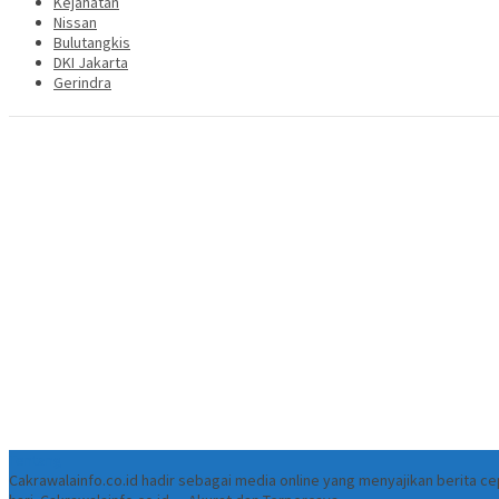
Kejahatan
Nissan
Bulutangkis
DKI Jakarta
Gerindra
Tentang
Cakrawalainfo.co.id hadir sebagai media online yang menyajikan berita 