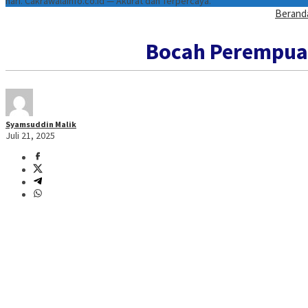
hari. Cakrawalainfo.co.id — Akurat dan Terpercaya.
Berand
Bocah Perempuan
Syamsuddin Malik
Juli 21, 2025