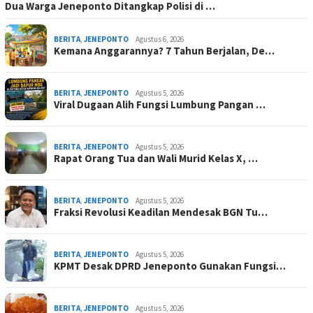
Dua Warga Jeneponto Ditangkap Polisi di …
BERITA
,
JENEPONTO
Agustus 6, 2026
Kemana Anggarannya? 7 Tahun Berjalan, De…
BERITA
,
JENEPONTO
Agustus 5, 2026
Viral Dugaan Alih Fungsi Lumbung Pangan …
BERITA
,
JENEPONTO
Agustus 5, 2026
Rapat Orang Tua dan Wali Murid Kelas X, …
BERITA
,
JENEPONTO
Agustus 5, 2026
Fraksi Revolusi Keadilan Mendesak BGN Tu…
BERITA
,
JENEPONTO
Agustus 5, 2026
KPMT Desak DPRD Jeneponto Gunakan Fungsi…
BERITA
,
JENEPONTO
Agustus 5, 2026