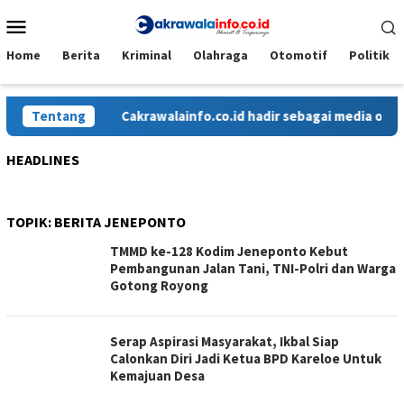
Loncat
Menu
ke
Mobile
konten
Home
Berita
Kriminal
Olahraga
Otomotif
Politik
Tentang
Cakrawalainfo.co.id hadir sebagai media online 
HEADLINES
TOPIK:
BERITA JENEPONTO
TMMD ke-128 Kodim Jeneponto Kebut
Pembangunan Jalan Tani, TNI-Polri dan Warga
Gotong Royong
Serap Aspirasi Masyarakat, Ikbal Siap
Calonkan Diri Jadi Ketua BPD Kareloe Untuk
Kemajuan Desa