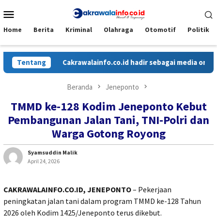
Loncat
Menu
ke
Mobile
konten
Home
Berita
Kriminal
Olahraga
Otomotif
Politik
Tentang
Cakrawalainfo.co.id hadir sebagai media online 
Beranda
Jeneponto
TMMD ke-128 Kodim Jeneponto Kebut
Pembangunan Jalan Tani, TNI-Polri dan
Warga Gotong Royong
Syamsuddin Malik
April 24, 2026
CAKRAWALAINFO.CO.ID, JENEPONTO
– Pekerjaan
peningkatan jalan tani dalam program TMMD ke-128 Tahun
2026 oleh Kodim 1425/Jeneponto terus dikebut.