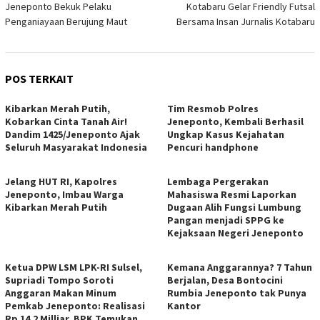
Jeneponto Bekuk Pelaku
Kotabaru Gelar Friendly Futsal
Penganiayaan Berujung Maut
Bersama Insan Jurnalis Kotabaru
POS TERKAIT
Kibarkan Merah Putih,
Tim Resmob Polres
Kobarkan Cinta Tanah Air!
Jeneponto, Kembali Berhasil
Dandim 1425/Jeneponto Ajak
Ungkap Kasus Kejahatan
Seluruh Masyarakat Indonesia
Pencuri handphone
Jelang HUT RI, Kapolres
Lembaga Pergerakan
Jeneponto, Imbau Warga
Mahasiswa Resmi Laporkan
Kibarkan Merah Putih
Dugaan Alih Fungsi Lumbung
Pangan menjadi SPPG ke
Kejaksaan Negeri Jeneponto
Ketua DPW LSM LPK-RI Sulsel,
Kemana Anggarannya? 7 Tahun
Supriadi Tompo Soroti
Berjalan, Desa Bontocini
Anggaran Makan Minum
Rumbia Jeneponto tak Punya
Pemkab Jeneponto: Realisasi
Kantor
Rp 14,2 Milliar, BPK Temukan