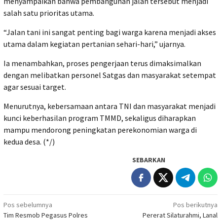
menyampaikan bahwa pembangunan jalan tersebut menjadi
salah satu prioritas utama.
‎“Jalan tani ini sangat penting bagi warga karena menjadi akses
utama dalam kegiatan pertanian sehari-hari,” ujarnya.
‎Ia menambahkan, proses pengerjaan terus dimaksimalkan
dengan melibatkan personel Satgas dan masyarakat setempat
agar sesuai target.
‎Menurutnya, kebersamaan antara TNI dan masyarakat menjadi
kunci keberhasilan program TMMD, sekaligus diharapkan
mampu mendorong peningkatan perekonomian warga di
kedua desa. (*/)
SEBARKAN
Navigasi
Pos sebelumnya
Pos berikutnya
Tim Resmob Pegasus Polres
Pererat Silaturahmi, Lanal
pos