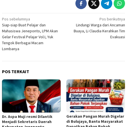
Navigasi
Pos sebelumnya
Pos berikutnya
Siap-siap Buat Pelajar dan
Lindungi Warga dari Ancaman
pos
Mahasiswa Jeneponto, LPM Akan
Buaya, Li Claudia Kerahkan Tim
Gelar Festival Pelajar Vol.I, Yuk
Evakuasi
Tengok Berbagai Macam
Lombanya
POS TERKAIT
Gerakan Pangan Murah Digelar
Dr. Aspa Muji resmi Dilantik
di Bulujaya, Bantu Masyarakat
Menjadi Sekretaris Daerah
Dapatkan Bahan Pokok
Kabupaten Jeneponto