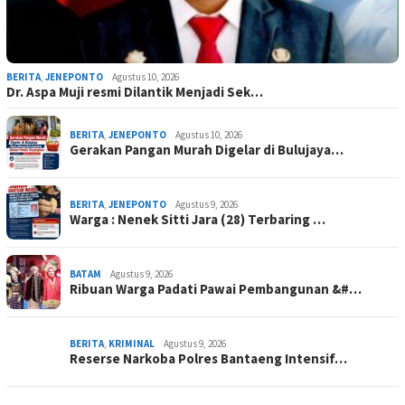
BERITA
,
JENEPONTO
Agustus 10, 2026
Dr. Aspa Muji resmi Dilantik Menjadi Sek…
BERITA
,
JENEPONTO
Agustus 10, 2026
Gerakan Pangan Murah Digelar di Bulujaya…
BERITA
,
JENEPONTO
Agustus 9, 2026
Warga : Nenek Sitti Jara (28) Terbaring …
BATAM
Agustus 9, 2026
Ribuan Warga Padati Pawai Pembangunan &#…
BERITA
,
KRIMINAL
Agustus 9, 2026
Reserse Narkoba Polres Bantaeng Intensif…