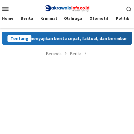
Loncat
Menu
ke
Mobile
konten
Home
Berita
Kriminal
Olahraga
Otomotif
Politik
ine yang menyajikan berita cepat, faktual, dan berimbang. Deng
Tentang
Beranda
Berita