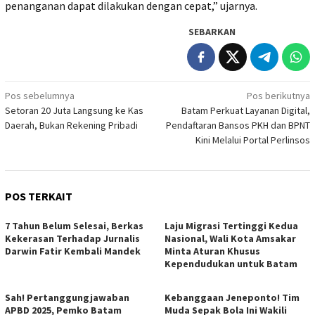
penanganan dapat dilakukan dengan cepat,” ujarnya.
SEBARKAN
Navigasi
Pos sebelumnya
Pos berikutnya
Setoran 20 Juta Langsung ke Kas
Batam Perkuat Layanan Digital,
pos
Daerah, Bukan Rekening Pribadi
Pendaftaran Bansos PKH dan BPNT
Kini Melalui Portal Perlinsos
POS TERKAIT
7 Tahun Belum Selesai, Berkas
Laju Migrasi Tertinggi Kedua
Kekerasan Terhadap Jurnalis
Nasional, Wali Kota Amsakar
Darwin Fatir Kembali Mandek
Minta Aturan Khusus
Kependudukan untuk Batam
Sah! Pertanggungjawaban
Kebanggaan Jeneponto! Tim
APBD 2025, Pemko Batam
Muda Sepak Bola Ini Wakili