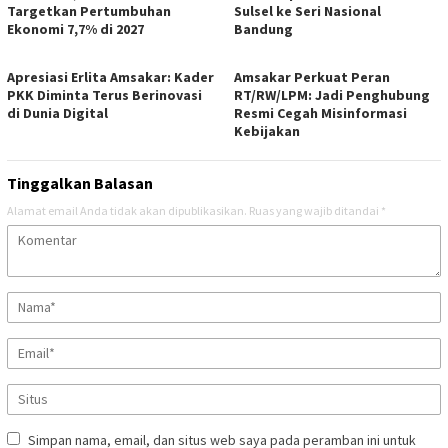
Targetkan Pertumbuhan
Sulsel ke Seri Nasional
Ekonomi 7,7% di 2027
Bandung
Apresiasi Erlita Amsakar: Kader
Amsakar Perkuat Peran
PKK Diminta Terus Berinovasi
RT/RW/LPM: Jadi Penghubung
di Dunia Digital
Resmi Cegah Misinformasi
Kebijakan
Tinggalkan Balasan
Alamat email Anda tidak akan dipublikasikan.
Ruas yang wajib ditandai
*
Simpan nama, email, dan situs web saya pada peramban ini untuk