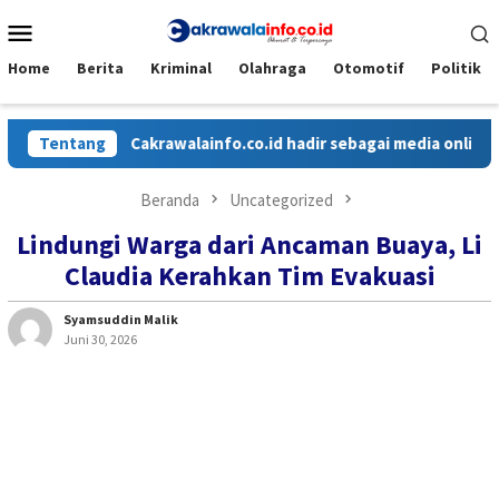
Loncat
Menu
ke
Mobile
konten
Home
Berita
Kriminal
Olahraga
Otomotif
Politik
Tentang
Cakrawalainfo.co.id hadir sebagai media online ya
Beranda
Uncategorized
Lindungi Warga dari Ancaman Buaya, Li
Claudia Kerahkan Tim Evakuasi
Syamsuddin Malik
Juni 30, 2026