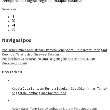
Jeneponto di tingkat regional maupun nasional.
Sebarkan
Navigasi pos
Pos sebelumnya
Kemiskinan Ekstrem Jeneponto Turun Nyata: Peringkat
Keempat Terendah di Sulawesi Selatan
Pos berikutnya
Setoran 20 Juta Langsung ke Kas Daerah, Bukan
Rekening Pribadi
Pos terkait
Kepala Desa Bontocini Rumbia Bungkam Saat Dikonfirmasi Terkait
Anggaran Pembangunan Kantor Desa
Kotak Saran Yang Sepi .Membagun Sistem Partisipasi yang