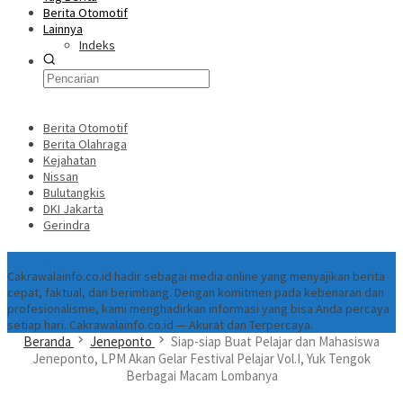
Berita Otomotif
Lainnya
Indeks
Berita Otomotif
Berita Olahraga
Kejahatan
Nissan
Bulutangkis
DKI Jakarta
Gerindra
Tentang
Cakrawalainfo.co.id hadir sebagai media online yang menyajikan berita
cepat, faktual, dan berimbang. Dengan komitmen pada kebenaran dan
profesionalisme, kami menghadirkan informasi yang bisa Anda percaya
setiap hari. Cakrawalainfo.co.id — Akurat dan Terpercaya.
Beranda
Jeneponto
Siap-siap Buat Pelajar dan Mahasiswa
Jeneponto, LPM Akan Gelar Festival Pelajar Vol.I, Yuk Tengok
Berbagai Macam Lombanya