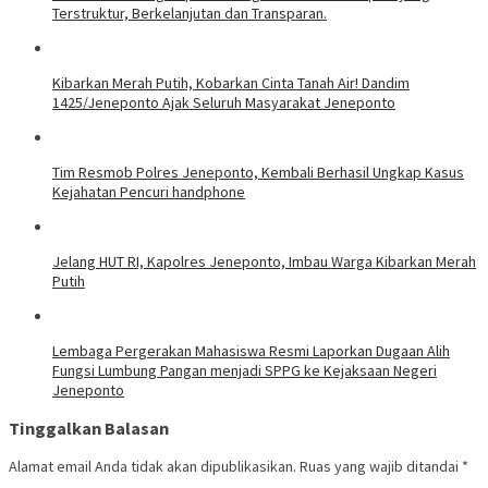
Terstruktur, Berkelanjutan dan Transparan.
Kibarkan Merah Putih, Kobarkan Cinta Tanah Air! Dandim
1425/Jeneponto Ajak Seluruh Masyarakat Jeneponto
Tim Resmob Polres Jeneponto, Kembali Berhasil Ungkap Kasus
Kejahatan Pencuri handphone
Jelang HUT RI, Kapolres Jeneponto, Imbau Warga Kibarkan Merah
Putih
Lembaga Pergerakan Mahasiswa Resmi Laporkan Dugaan Alih
Fungsi Lumbung Pangan menjadi SPPG ke Kejaksaan Negeri
Jeneponto
Tinggalkan Balasan
Alamat email Anda tidak akan dipublikasikan.
Ruas yang wajib ditandai
*