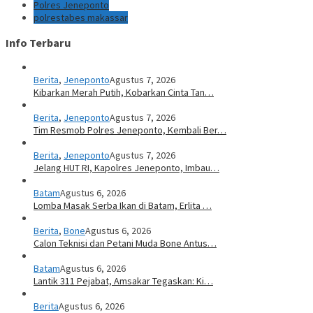
Polres Jeneponto
polrestabes makassar
Info Terbaru
Berita
,
Jeneponto
Agustus 7, 2026
Kibarkan Merah Putih, Kobarkan Cinta Tan…
Berita
,
Jeneponto
Agustus 7, 2026
Tim Resmob Polres Jeneponto, Kembali Ber…
Berita
,
Jeneponto
Agustus 7, 2026
Jelang HUT RI, Kapolres Jeneponto, Imbau…
Batam
Agustus 6, 2026
Lomba Masak Serba Ikan di Batam, Erlita …
Berita
,
Bone
Agustus 6, 2026
Calon Teknisi dan Petani Muda Bone Antus…
Batam
Agustus 6, 2026
Lantik 311 Pejabat, Amsakar Tegaskan: Ki…
Berita
Agustus 6, 2026