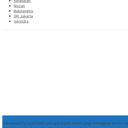
Kejahatan
Nissan
Bulutangkis
DKI Jakarta
Gerindra
Tentang
Cakrawalainfo.co.id hadir sebagai media online yang menyajikan berita 