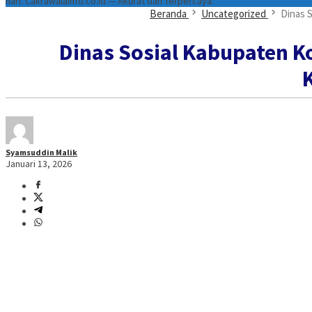
hari. Cakrawalainfo.co.id — Akurat dan Terpercaya.
Beranda
Uncategorized
Dinas S
Dinas Sosial Kabupaten K
K
Syamsuddin Malik
Januari 13, 2026