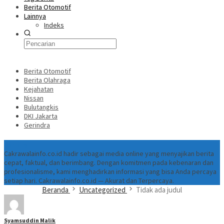
Berita Otomotif
Lainnya
Indeks
Berita Otomotif
Berita Olahraga
Kejahatan
Nissan
Bulutangkis
DKI Jakarta
Gerindra
Tentang
Cakrawalainfo.co.id hadir sebagai media online yang menyajikan berita
cepat, faktual, dan berimbang. Dengan komitmen pada kebenaran dan
profesionalisme, kami menghadirkan informasi yang bisa Anda percaya
setiap hari. Cakrawalainfo.co.id — Akurat dan Terpercaya.
Beranda
Uncategorized
Tidak ada judul
Syamsuddin Malik