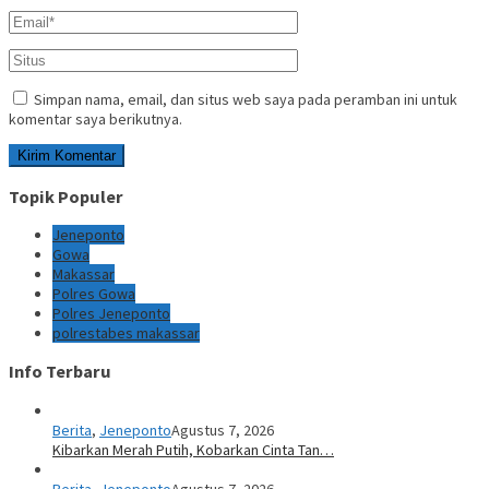
Simpan nama, email, dan situs web saya pada peramban ini untuk
komentar saya berikutnya.
Topik Populer
Jeneponto
Gowa
Makassar
Polres Gowa
Polres Jeneponto
polrestabes makassar
Info Terbaru
Berita
,
Jeneponto
Agustus 7, 2026
Kibarkan Merah Putih, Kobarkan Cinta Tan…
Berita
,
Jeneponto
Agustus 7, 2026