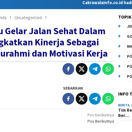
Cakrawalainfo.co.id hadir sebaga
TOPIK
nda
Uncategorized
J
u Gelar Jalan Sehat Dalam
G
katkan Kinerja Sebagai
MA
rahmi dan Motivasi Kerja
PO
PO
PO
SEBARKAN
INFO 
BERITA
,
Tim Re
Pos berikutnya
Ber…
Pos Berikutnya