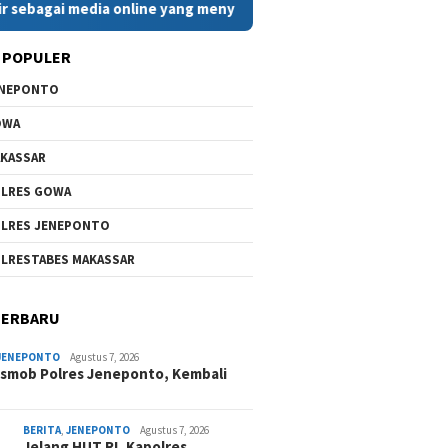
i media online yang menyajikan berita cepat, faktual, dan beri
 POPULER
ENEPONTO
OWA
KASSAR
LRES GOWA
LRES JENEPONTO
LRESTABES MAKASSAR
TERBARU
JENEPONTO
Agustus 7, 2026
smob Polres Jeneponto, Kembali
BERITA
,
JENEPONTO
Agustus 7, 2026
Jelang HUT RI, Kapolres