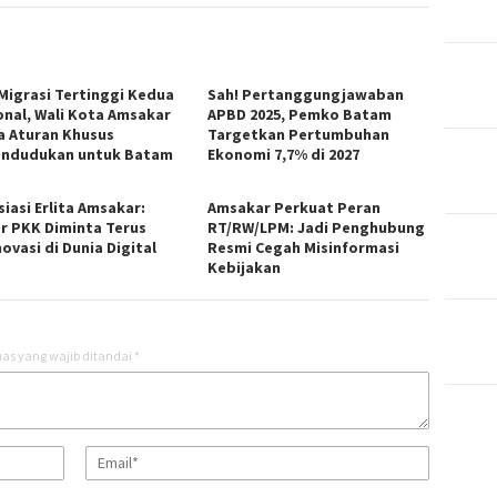
 Migrasi Tertinggi Kedua
Sah! Pertanggungjawaban
onal, Wali Kota Amsakar
APBD 2025, Pemko Batam
a Aturan Khusus
Targetkan Pertumbuhan
ndudukan untuk Batam
Ekonomi 7,7% di 2027
iasi Erlita Amsakar:
Amsakar Perkuat Peran
r PKK Diminta Terus
RT/RW/LPM: Jadi Penghubung
ovasi di Dunia Digital
Resmi Cegah Misinformasi
Kebijakan
as yang wajib ditandai
*