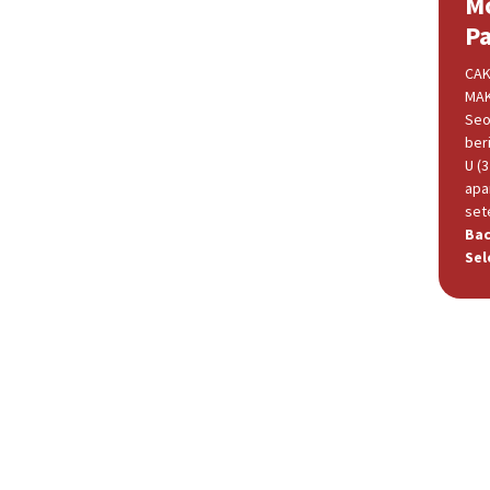
M
P
CAK
MAK
Seo
beri
U (
apa
set
Ba
Sel