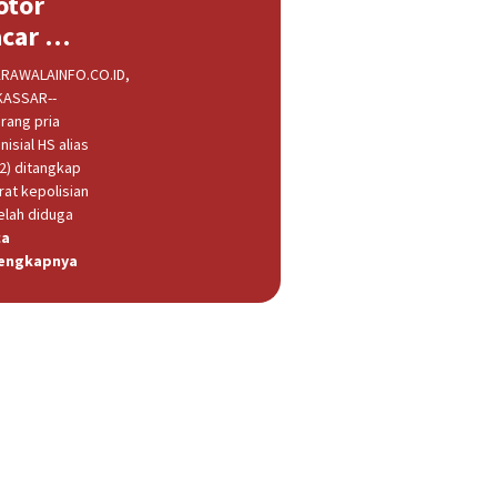
otor
acar …
RAWALAINFO.CO.ID,
ASSAR--
rang pria
nisial HS alias
32) ditangkap
rat kepolisian
elah diduga
ca
engkapnya