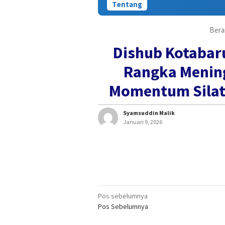
Tentang
Bera
Dishub Kotabar
Rangka Mening
Momentum Silatu
Syamsuddin Malik
Januari 9, 2026
Navigasi
Pos sebelumnya
Pos Sebelumnya
pos