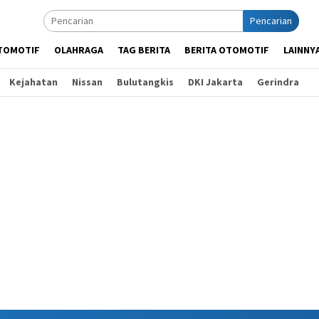
Pencarian
TOMOTIF
OLAHRAGA
TAG BERITA
BERITA OTOMOTIF
LAINNY
Kejahatan
Nissan
Bulutangkis
DKI Jakarta
Gerindra