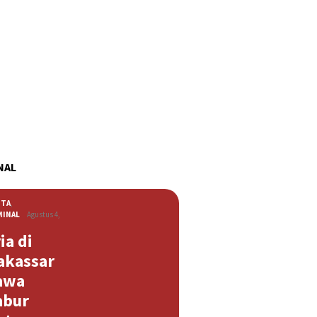
NAL
ITA
,
MINAL
Agustus 4,
ia di
akassar
awa
abur