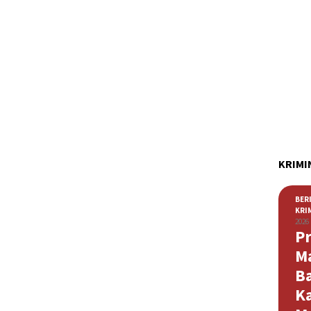
KRIMI
BER
KRI
2026
Pr
M
B
K