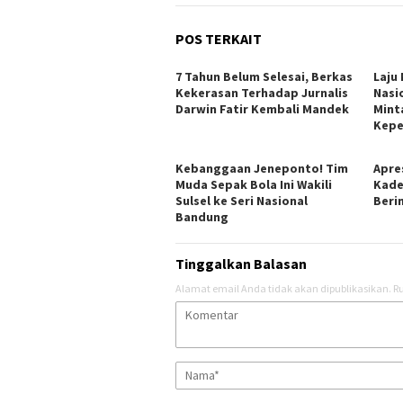
POS TERKAIT
7 Tahun Belum Selesai, Berkas
Laju
Kekerasan Terhadap Jurnalis
Nasi
Darwin Fatir Kembali Mandek
Mint
Kepe
Kebanggaan Jeneponto! Tim
Apres
Muda Sepak Bola Ini Wakili
Kade
Sulsel ke Seri Nasional
Berin
Bandung
Tinggalkan Balasan
Alamat email Anda tidak akan dipublikasikan.
Ru