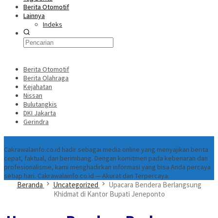
Berita Otomotif
Lainnya
Indeks
Berita Otomotif
Berita Olahraga
Kejahatan
Nissan
Bulutangkis
DKI Jakarta
Gerindra
Tentang
Cakrawalainfo.co.id hadir sebagai media online yang menyajikan berita
cepat, faktual, dan berimbang. Dengan komitmen pada kebenaran dan
profesionalisme, kami menghadirkan informasi yang bisa Anda percaya
setiap hari. Cakrawalainfo.co.id — Akurat dan Terpercaya.
Beranda
Uncategorized
Upacara Bendera Berlangsung
Khidmat di Kantor Bupati Jeneponto