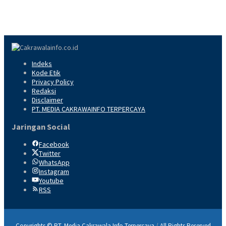
Indeks
Kode Etik
Privacy Policy
Redaksi
Disclaimer
PT. MEDIA CAKRAWAINFO TERPERCAYA
Jaringan Social
Facebook
Twitter
WhatsApp
Instagram
Youtube
RSS
Copyrights © PT. Media Cakrawala Info Terpercaya
/
All Rights Reserved