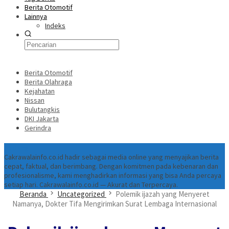
Berita Otomotif
Lainnya
Indeks
Berita Otomotif
Berita Olahraga
Kejahatan
Nissan
Bulutangkis
DKI Jakarta
Gerindra
Tentang
Cakrawalainfo.co.id hadir sebagai media online yang menyajikan berita
cepat, faktual, dan berimbang. Dengan komitmen pada kebenaran dan
profesionalisme, kami menghadirkan informasi yang bisa Anda percaya
setiap hari. Cakrawalainfo.co.id — Akurat dan Terpercaya.
Beranda
Uncategorized
Polemik ijazah yang Menyeret
Namanya, Dokter Tifa Mengirimkan Surat Lembaga Internasional