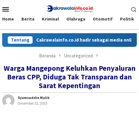
Loncat
Menu
ke
Mobile
konten
Home
Berita
Kriminal
Olahraga
Otomotif
Politik
Tentang
Cakrawalainfo.co.id hadir sebagai media online yang m
Beranda
Uncategorized
Warga Mangepong Keluhkan Penyaluran
Beras CPP, Diduga Tak Transparan dan
Sarat Kepentingan
Syamsuddin Malik
Desember 22, 2025