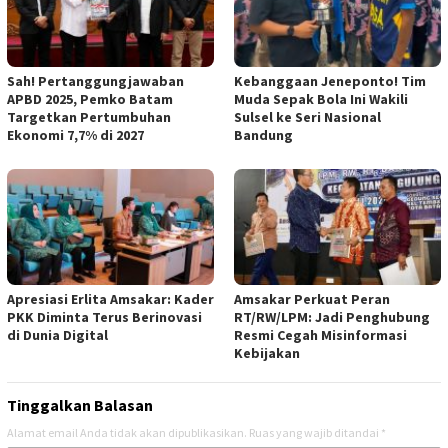
Sah! Pertanggungjawaban
Kebanggaan Jeneponto! Tim
APBD 2025, Pemko Batam
Muda Sepak Bola Ini Wakili
Targetkan Pertumbuhan
Sulsel ke Seri Nasional
Ekonomi 7,7% di 2027
Bandung
Apresiasi Erlita Amsakar: Kader
Amsakar Perkuat Peran
PKK Diminta Terus Berinovasi
RT/RW/LPM: Jadi Penghubung
di Dunia Digital
Resmi Cegah Misinformasi
Kebijakan
Tinggalkan Balasan
Alamat email Anda tidak akan dipublikasikan.
Ruas yang wajib ditandai
*