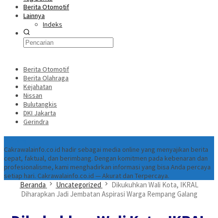
Berita Otomotif
Lainnya
Indeks
Berita Otomotif
Berita Olahraga
Kejahatan
Nissan
Bulutangkis
DKI Jakarta
Gerindra
Tentang
Cakrawalainfo.co.id hadir sebagai media online yang menyajikan berita
cepat, faktual, dan berimbang. Dengan komitmen pada kebenaran dan
profesionalisme, kami menghadirkan informasi yang bisa Anda percaya
setiap hari. Cakrawalainfo.co.id — Akurat dan Terpercaya.
Beranda
Uncategorized
Dikukuhkan Wali Kota, IKRAL
Diharapkan Jadi Jembatan Aspirasi Warga Rempang Galang