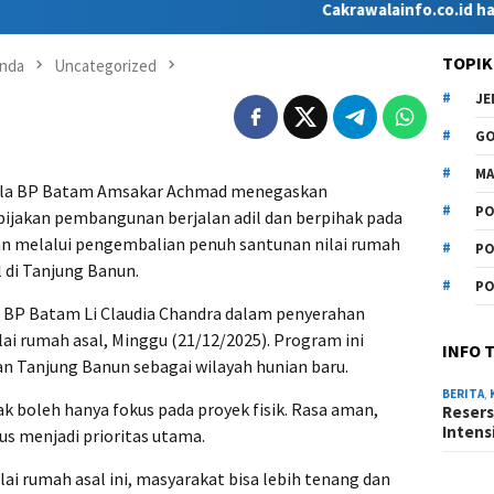
Cakrawalainfo.co.id hadir sebag
TOPIK
nda
Uncategorized
J
G
MA
la BP Batam Amsakar Achmad menegaskan
PO
jakan pembangunan berjalan adil dan berpihak pada
n melalui pengembalian penuh santunan nilai rumah
PO
 di Tanjung Banun.
PO
 BP Batam Li Claudia Chandra dalam penyerahan
ai rumah asal, Minggu (21/12/2025). Program ini
INFO 
n Tanjung Banun sebagai wilayah hunian baru.
BERITA
,
 boleh hanya fokus pada proyek fisik. Rasa aman,
Resers
Intens
s menjadi prioritas utama.
ai rumah asal ini, masyarakat bisa lebih tenang dan