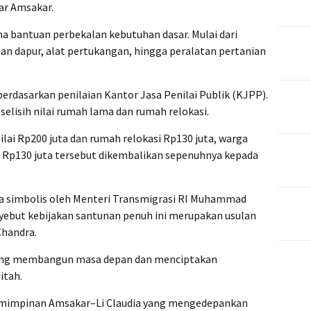
ar Amsakar.
a bantuan perbekalan kebutuhan dasar. Mulai dari
tan dapur, alat pertukangan, hingga peralatan pertanian
berdasarkan penilaian Kantor Jasa Penilai Publik (KJPP).
lisih nilai rumah lama dan rumah relokasi.
nilai Rp200 juta dan rumah relokasi Rp130 juta, warga
ai Rp130 juta tersebut dikembalikan sepenuhnya kepada
a simbolis oleh Menteri Transmigrasi RI Muhammad
nyebut kebijakan santunan penuh ini merupakan usulan
Chandra.
entang membangun masa depan dan menciptakan
itah.
emimpinan Amsakar–Li Claudia yang mengedepankan