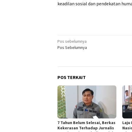
keadilan sosial dan pendekatan hum
Navigasi
Pos sebelumnya
Pos Sebelumnya
pos
POS TERKAIT
7 Tahun Belum Selesai, Berkas
Laju
Kekerasan Terhadap Jurnalis
Nasi