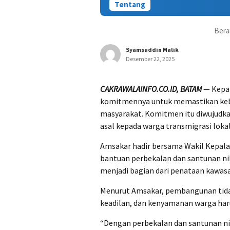
Tentang
Bera
Syamsuddin Malik
Desember 22, 2025
CAKRAWALAINFO.CO.ID, BATAM
— Kepa
komitmennya untuk memastikan kebi
masyarakat. Komitmen itu diwujudka
asal kepada warga transmigrasi lokal
Amsakar hadir bersama Wakil Kepala
bantuan perbekalan dan santunan nil
menjadi bagian dari penataan kawasa
Menurut Amsakar, pembangunan tidak
keadilan, dan kenyamanan warga haru
“Dengan perbekalan dan santunan nil