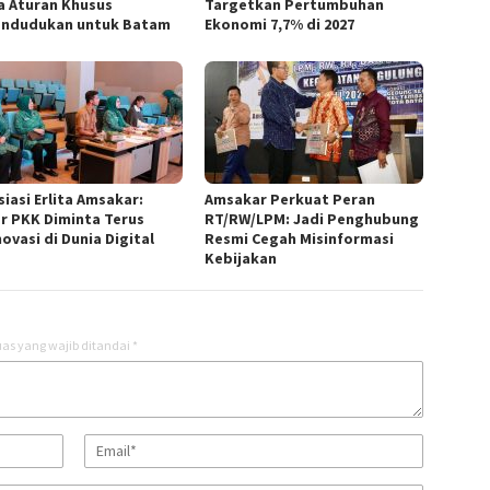
a Aturan Khusus
Targetkan Pertumbuhan
ndudukan untuk Batam
Ekonomi 7,7% di 2027
iasi Erlita Amsakar:
Amsakar Perkuat Peran
r PKK Diminta Terus
RT/RW/LPM: Jadi Penghubung
ovasi di Dunia Digital
Resmi Cegah Misinformasi
Kebijakan
as yang wajib ditandai
*