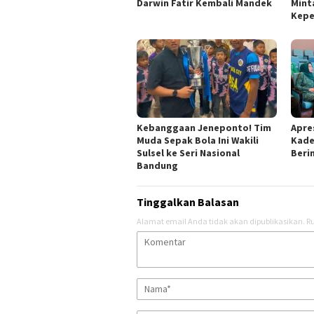
Darwin Fatir Kembali Mandek
Mint
Kepe
Kebanggaan Jeneponto! Tim
Apres
Muda Sepak Bola Ini Wakili
Kade
Sulsel ke Seri Nasional
Berin
Bandung
Tinggalkan Balasan
Alamat email Anda tidak akan dipublikasikan.
Ru