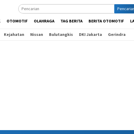
Pencaria
K
OTOMOTIF
OLAHRAGA
TAG BERITA
BERITA OTOMOTIF
L
Kejahatan
Nissan
Bulutangkis
DKI Jakarta
Gerindra