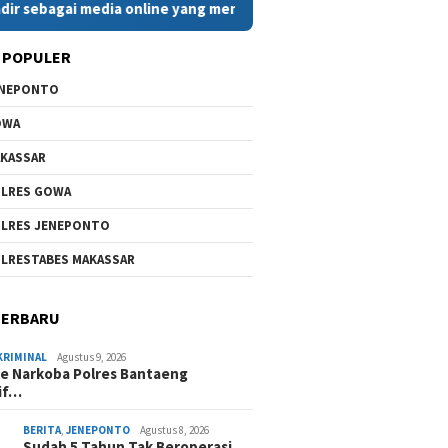
ai media online yang menyajikan berita cepat, faktual, dan beri
 POPULER
ENEPONTO
OWA
KASSAR
LRES GOWA
LRES JENEPONTO
LRESTABES MAKASSAR
TERBARU
KRIMINAL
Agustus 9, 2026
e Narkoba Polres Bantaeng
if…
BERITA
,
JENEPONTO
Agustus 8, 2026
Sudah 5 Tahun Tak Beroperasi,