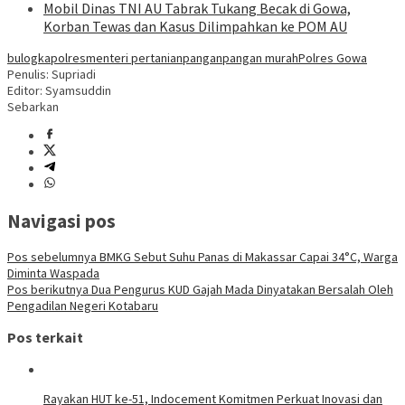
Mobil Dinas TNI AU Tabrak Tukang Becak di Gowa,
Korban Tewas dan Kasus Dilimpahkan ke POM AU
bulog
kapolres
menteri pertanian
pangan
pangan murah
Polres Gowa
Penulis: Supriadi
Editor: Syamsuddin
Sebarkan
Navigasi pos
Pos sebelumnya
BMKG Sebut Suhu Panas di Makassar Capai 34°C, Warga
Diminta Waspada
Pos berikutnya
Dua Pengurus KUD Gajah Mada Dinyatakan Bersalah Oleh
Pengadilan Negeri Kotabaru
Pos terkait
Rayakan HUT ke-51, Indocement Komitmen Perkuat Inovasi dan