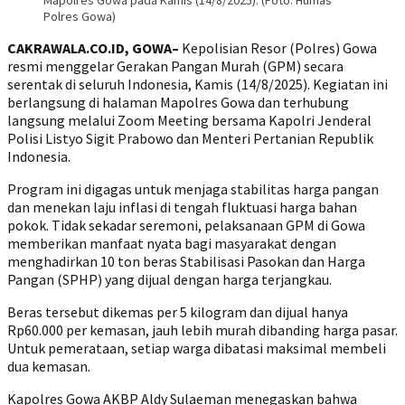
Mapolres Gowa pada Kamis (14/8/2025). (Foto: Humas
Polres Gowa)
CAKRAWALA.CO.ID, GOWA–
Kepolisian Resor (Polres) Gowa
resmi menggelar Gerakan Pangan Murah (GPM) secara
serentak di seluruh Indonesia, Kamis (14/8/2025). Kegiatan ini
berlangsung di halaman Mapolres Gowa dan terhubung
langsung melalui Zoom Meeting bersama Kapolri Jenderal
Polisi Listyo Sigit Prabowo dan Menteri Pertanian Republik
Indonesia.
Program ini digagas untuk menjaga stabilitas harga pangan
dan menekan laju inflasi di tengah fluktuasi harga bahan
pokok. Tidak sekadar seremoni, pelaksanaan GPM di Gowa
memberikan manfaat nyata bagi masyarakat dengan
menghadirkan 10 ton beras Stabilisasi Pasokan dan Harga
Pangan (SPHP) yang dijual dengan harga terjangkau.
Beras tersebut dikemas per 5 kilogram dan dijual hanya
Rp60.000 per kemasan, jauh lebih murah dibanding harga pasar.
Untuk pemerataan, setiap warga dibatasi maksimal membeli
dua kemasan.
Kapolres Gowa AKBP Aldy Sulaeman menegaskan bahwa