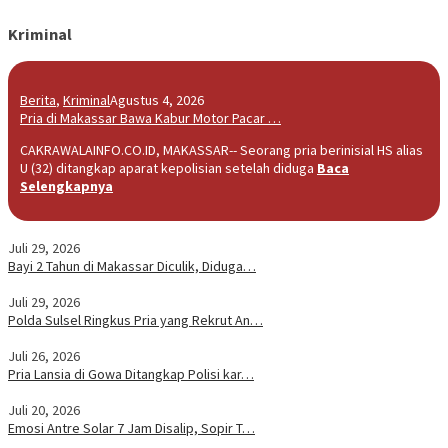
Kriminal
Berita
,
Kriminal
Agustus 4, 2026
Pria di Makassar Bawa Kabur Motor Pacar …
CAKRAWALAINFO.CO.ID, MAKASSAR-- Seorang pria berinisial HS alias
U (32) ditangkap aparat kepolisian setelah diduga
Baca
Selengkapnya
Juli 29, 2026
Bayi 2 Tahun di Makassar Diculik, Diduga…
Juli 29, 2026
Polda Sulsel Ringkus Pria yang Rekrut An…
Juli 26, 2026
Pria Lansia di Gowa Ditangkap Polisi kar…
Juli 20, 2026
Emosi Antre Solar 7 Jam Disalip, Sopir T…