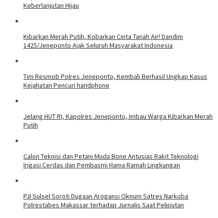
Keberlanjutan Hijau
Kibarkan Merah Putih, Kobarkan Cinta Tanah Air! Dandim
1425/Jeneponto Ajak Seluruh Masyarakat Indonesia
Tim Resmob Polres Jeneponto, Kembali Berhasil Ungkap Kasus
Kejahatan Pencuri handphone
Jelang HUT RI, Kapolres Jeneponto, Imbau Warga Kibarkan Merah
Putih
Calon Teknisi dan Petani Muda Bone Antusias Rakit Teknologi
Irigasi Cerdas dan Pembasmi Hama Ramah Lingkungan
PJI Sulsel Soroti Dugaan Arogansi Oknum Satres Narkoba
Polrestabes Makassar terhadap Jurnalis Saat Peliputan