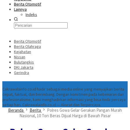
Berita Otomotif
Lainnya
Indeks
Berita Otomotif
Berita Olahraga
Kejahatan
Nissan
Bulutangkis
DKI Jakarta
Gerindra
Tentang
Cakrawalainfo.co.id hadir sebagai media online yang menyajikan berita
cepat, faktual, dan berimbang. Dengan komitmen pada kebenaran dan
profesionalisme, kami menghadirkan informasi yang bisa Anda percaya
setiap hari. Cakrawalainfo.co.id — Akurat dan Terpercaya.
Beranda
Berita
Polres Gowa Gelar Gerakan Pangan Murah
Nasional, 10 Ton Beras Dijual Harga di Bawah Pasar