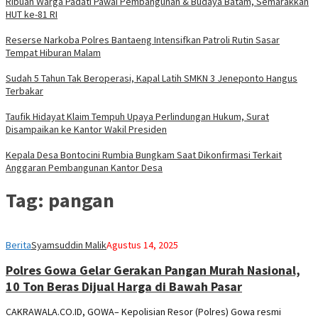
Ribuan Warga Padati Pawai Pembangunan & Budaya Batam, Semarakkan
HUT ke-81 RI
Reserse Narkoba Polres Bantaeng Intensifkan Patroli Rutin Sasar
Tempat Hiburan Malam
Sudah 5 Tahun Tak Beroperasi, Kapal Latih SMKN 3 Jeneponto Hangus
Terbakar
Taufik Hidayat Klaim Tempuh Upaya Perlindungan Hukum, Surat
Disampaikan ke Kantor Wakil Presiden
Kepala Desa Bontocini Rumbia Bungkam Saat Dikonfirmasi Terkait
Anggaran Pembangunan Kantor Desa
Tag:
pangan
Berita
Syamsuddin Malik
Agustus 14, 2025
Polres Gowa Gelar Gerakan Pangan Murah Nasional,
10 Ton Beras Dijual Harga di Bawah Pasar
CAKRAWALA.CO.ID, GOWA– Kepolisian Resor (Polres) Gowa resmi