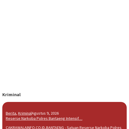
Kriminal
Berita
,
Kriminal
Agustus 9, 2026
Reserse Narkoba Polres Bantaeng Intensif…
CAKRAWALAINFO.CO.ID,BANTAENG - Satuan Reserse Narkoba Polres