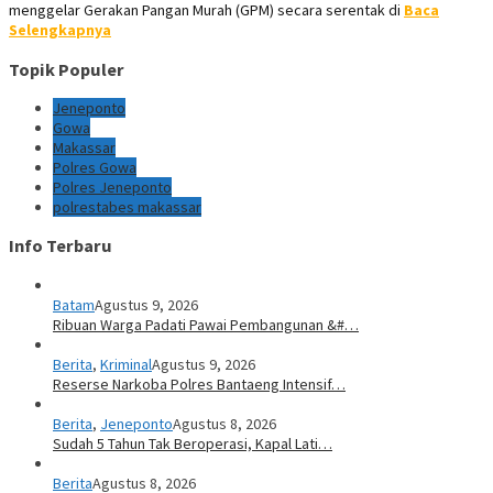
menggelar Gerakan Pangan Murah (GPM) secara serentak di
Baca
Selengkapnya
Topik Populer
Jeneponto
Gowa
Makassar
Polres Gowa
Polres Jeneponto
polrestabes makassar
Info Terbaru
Batam
Agustus 9, 2026
Ribuan Warga Padati Pawai Pembangunan &#…
Berita
,
Kriminal
Agustus 9, 2026
Reserse Narkoba Polres Bantaeng Intensif…
Berita
,
Jeneponto
Agustus 8, 2026
Sudah 5 Tahun Tak Beroperasi, Kapal Lati…
Berita
Agustus 8, 2026