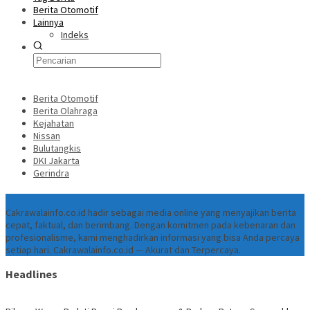
Berita Otomotif
Lainnya
Indeks
Berita Otomotif
Berita Olahraga
Kejahatan
Nissan
Bulutangkis
DKI Jakarta
Gerindra
Tentang
Cakrawalainfo.co.id hadir sebagai media online yang menyajikan berita
cepat, faktual, dan berimbang. Dengan komitmen pada kebenaran dan
profesionalisme, kami menghadirkan informasi yang bisa Anda percaya
setiap hari. Cakrawalainfo.co.id — Akurat dan Terpercaya.
Headlines