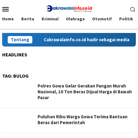
Loncat
Menu
ke
Mobile
konten
Home
Berita
Kriminal
Olahraga
Otomotif
Politik
Tentang
Cakrawalainfo.co.id hadir sebagai media onlin
HEADLINES
TAG:
BULOG
Polres Gowa Gelar Gerakan Pangan Murah
Nasional, 10 Ton Beras Dijual Harga di Bawah
Pasar
Puluhan Ribu Warga Gowa Terima Bantuan
Beras dari Pemerintah