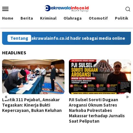
Loncat
Menu
ke
Mobile
konten
Home
Berita
Kriminal
Olahraga
Otomotif
Politik
Tentang
Cakrawalainfo.co.id hadir sebagai media online yang me
HEADLINES
«
»
Lantik 311 Pejabat, Amsakar
PJI Sulsel Soroti Dugaan
Tegaskan: Kinerja Bukti
Arogansi Oknum Satres
Kepercayaan, Bukan Keluhan
Narkoba Polrestabes
Makassar terhadap Jurnalis
Saat Peliputan