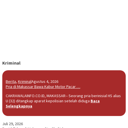
Kriminal
Berita
,
Kriminal
Agustus 4, 2026
Pria di Makassar Bawa Kabur Motor Pacar …
CAKRAWALAINFO.CO.ID, MAKASSAR-- Seorang pria berinisial HS alias
U (32) ditangkap aparat kepolisian setelah diduga
Baca
Selengkapnya
Juli 29, 2026