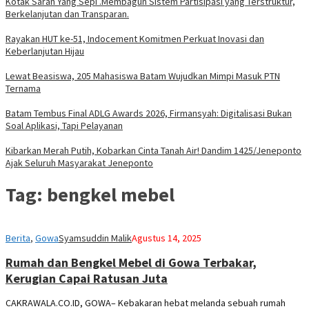
Kotak Saran Yang Sepi .Membagun Sistem Partisipasi yang Terstruktur,
Berkelanjutan dan Transparan.
Rayakan HUT ke-51, Indocement Komitmen Perkuat Inovasi dan
Keberlanjutan Hijau
Lewat Beasiswa, 205 Mahasiswa Batam Wujudkan Mimpi Masuk PTN
Ternama
Batam Tembus Final ADLG Awards 2026, Firmansyah: Digitalisasi Bukan
Soal Aplikasi, Tapi Pelayanan
Kibarkan Merah Putih, Kobarkan Cinta Tanah Air! Dandim 1425/Jeneponto
Ajak Seluruh Masyarakat Jeneponto
Tag:
bengkel mebel
Berita
,
Gowa
Syamsuddin Malik
Agustus 14, 2025
Rumah dan Bengkel Mebel di Gowa Terbakar,
Kerugian Capai Ratusan Juta
CAKRAWALA.CO.ID, GOWA– Kebakaran hebat melanda sebuah rumah