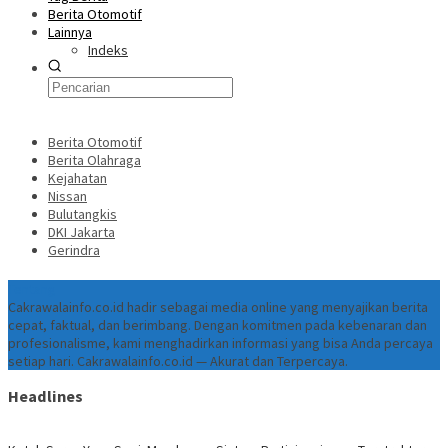
Berita Otomotif
Lainnya
Indeks
Berita Otomotif
Berita Olahraga
Kejahatan
Nissan
Bulutangkis
DKI Jakarta
Gerindra
Tentang
Cakrawalainfo.co.id hadir sebagai media online yang menyajikan berita
cepat, faktual, dan berimbang. Dengan komitmen pada kebenaran dan
profesionalisme, kami menghadirkan informasi yang bisa Anda percaya
setiap hari. Cakrawalainfo.co.id — Akurat dan Terpercaya.
Headlines