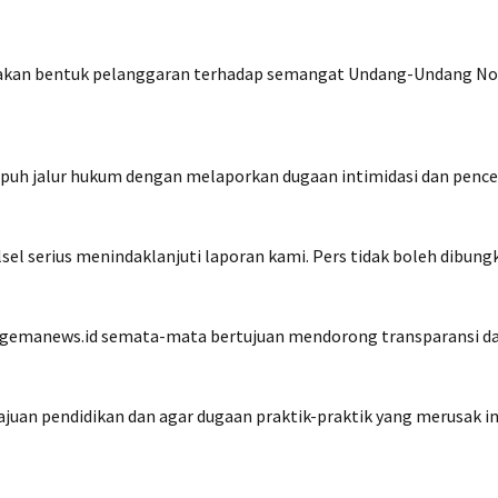
pakan bentuk pelanggaran terhadap semangat Undang-Undang No
puh jalur hukum dengan melaporkan dugaan intimidasi dan pence
l serius menindaklanjuti laporan kami. Pers tidak boleh dibung
emanews.id semata-mata bertujuan mendorong transparansi dan p
uan pendidikan dan agar dugaan praktik-praktik yang merusak inte