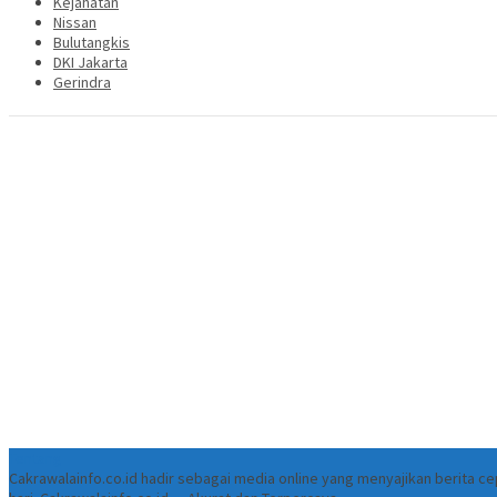
Kejahatan
Nissan
Bulutangkis
DKI Jakarta
Gerindra
Tentang
Cakrawalainfo.co.id hadir sebagai media online yang menyajikan berita 