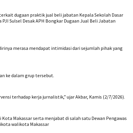
rkait dugaan praktik jual beli jabatan Kepala Sekolah Dasar
a PJI Sulsel Desak APH Bongkar Dugaan Jual Beli Jabatan
irinya merasa mendapat intimidasi dari sejumlah pihak yang
an ke dalam grup tersebut.
nsi terhadap kerja jurnalistik,” ujar Akbar, Kamis (2/7/2026).
li Kota Makassar serta menjabat di salah satu Dewan Pengawas
likota walikota Makassar