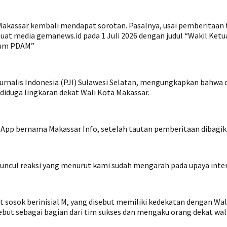
akassar kembali mendapat sorotan. Pasalnya, usai pemberitaan te
uat media gemanews.id pada 1 Juli 2026 dengan judul “Wakil Ketu
irum PDAM”
rnalis Indonesia (PJI) Sulawesi Selatan, mengungkapkan bahwa d
diduga lingkaran dekat Wali Kota Makassar.
sApp bernama Makassar Info, setelah tautan pemberitaan dibagik
muncul reaksi yang menurut kami sudah mengarah pada upaya interve
t sosok berinisial M, yang disebut memiliki kedekatan dengan Wa
 disebut sebagai bagian dari tim sukses dan mengaku orang dekat wa