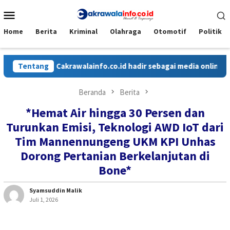
Loncat
Menu
ke
Mobile
konten
Home
Berita
Kriminal
Olahraga
Otomotif
Politik
Tentang
Cakrawalainfo.co.id hadir sebagai media online yang
Beranda
Berita
*Hemat Air hingga 30 Persen dan
Turunkan Emisi, Teknologi AWD IoT dari
Tim Mannennungeng UKM KPI Unhas
Dorong Pertanian Berkelanjutan di
Bone*
Syamsuddin Malik
Juli 1, 2026