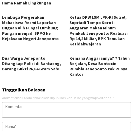
Hama Ramah Lingkungan
Lembaga Pergerakan
Ketua DPW LSM LPK-RI Sulsel,
Mahasiswa Resmi Laporkan
Supriadi Tompo Soroti
Dugaan Alih Fungsi Lumbung
Anggaran Makan Minum
Pangan menjadi SPPG ke
Pemkab Jeneponto: Realisasi
Kejaksaan Negeri Jeneponto
Rp 14,2 Milliar, BPK Temukan
Ketidakwajaran
Dua Warga Jeneponto
Kemana Anggarannya? 7 Tahun
Ditangkap Polisi di Bantaeng,
Berjalan, Desa Bontocini
Barang Bukti 26,84 Gram Sabu
Rumbia Jeneponto tak Punya
Kantor
Tinggalkan Balasan
Alamat email Anda tidak akan dipublikasikan.
Ruas yang wajib ditandai
*