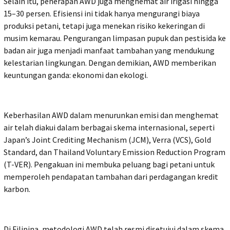
Selain itu, penerapan AWD juga menghemat air irigasi hingga
15–30 persen. Efisiensi ini tidak hanya mengurangi biaya
produksi petani, tetapi juga menekan risiko kekeringan di
musim kemarau. Pengurangan limpasan pupuk dan pestisida ke
badan air juga menjadi manfaat tambahan yang mendukung
kelestarian lingkungan. Dengan demikian, AWD memberikan
keuntungan ganda: ekonomi dan ekologi.
Keberhasilan AWD dalam menurunkan emisi dan menghemat
air telah diakui dalam berbagai skema internasional, seperti
Japan’s Joint Crediting Mechanism (JCM), Verra (VCS), Gold
Standard, dan Thailand Voluntary Emission Reduction Program
(T-VER). Pengakuan ini membuka peluang bagi petani untuk
memperoleh pendapatan tambahan dari perdagangan kredit
karbon.
Di Filipina, metodologi AWD telah resmi disetujui dalam skema