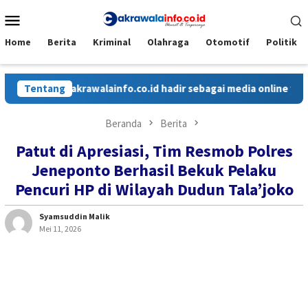
Loncat
Menu
ke
Mobile
konten
Home
Berita
Kriminal
Olahraga
Otomotif
Politik
Tentang
Cakrawalainfo.co.id hadir sebagai media online yang meny
Beranda
Berita
Patut di Apresiasi, Tim Resmob Polres
Jeneponto Berhasil Bekuk Pelaku
Pencuri HP di Wilayah Dudun Tala’joko
Syamsuddin Malik
Mei 11, 2026