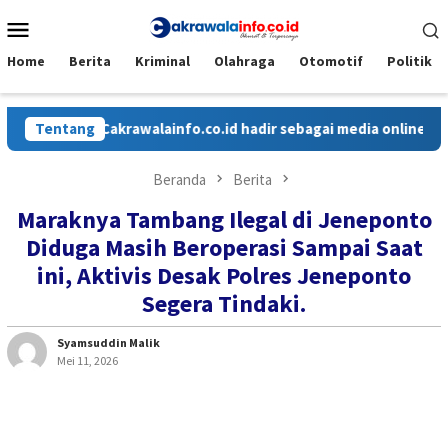
Loncat
Menu
ke
Mobile
konten
Home
Berita
Kriminal
Olahraga
Otomotif
Politik
Tentang
Cakrawalainfo.co.id hadir sebagai media online yang meny
Beranda
Berita
Maraknya Tambang Ilegal di Jeneponto
Diduga Masih Beroperasi Sampai Saat
ini, Aktivis Desak Polres Jeneponto
Segera Tindaki.
Syamsuddin Malik
Mei 11, 2026