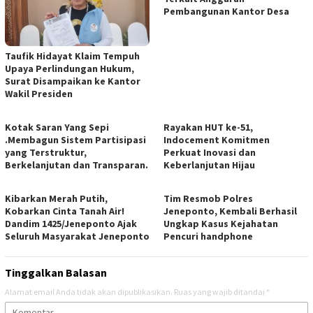
Pembangunan Kantor Desa
Taufik Hidayat Klaim Tempuh
Upaya Perlindungan Hukum,
Surat Disampaikan ke Kantor
Wakil Presiden
Kotak Saran Yang Sepi
Rayakan HUT ke-51,
.Membagun Sistem Partisipasi
Indocement Komitmen
yang Terstruktur,
Perkuat Inovasi dan
Berkelanjutan dan Transparan.
Keberlanjutan Hijau
Kibarkan Merah Putih,
Tim Resmob Polres
Kobarkan Cinta Tanah Air!
Jeneponto, Kembali Berhasil
Dandim 1425/Jeneponto Ajak
Ungkap Kasus Kejahatan
Seluruh Masyarakat Jeneponto
Pencuri handphone
Tinggalkan Balasan
Alamat email Anda tidak akan dipublikasikan.
Ruas yang wajib ditandai
*