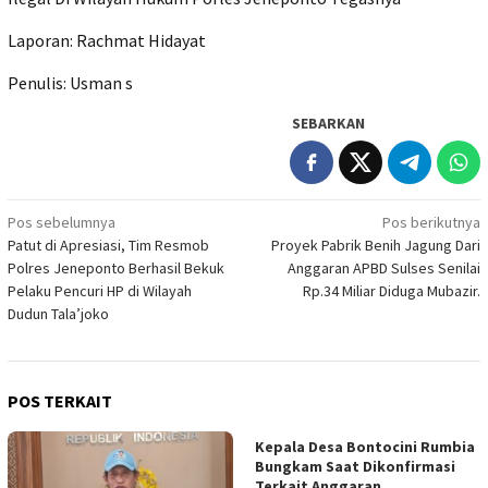
Laporan: Rachmat Hidayat
Penulis: Usman s
SEBARKAN
Navigasi
Pos sebelumnya
Pos berikutnya
Patut di Apresiasi, Tim Resmob
Proyek Pabrik Benih Jagung Dari
pos
Polres Jeneponto Berhasil Bekuk
Anggaran APBD Sulses Senilai
Pelaku Pencuri HP di Wilayah
Rp.34 Miliar Diduga Mubazir.
Dudun Tala’joko
POS TERKAIT
Kepala Desa Bontocini Rumbia
Bungkam Saat Dikonfirmasi
Terkait Anggaran