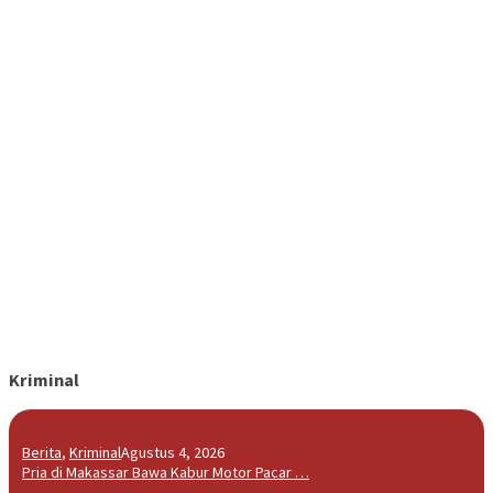
Kriminal
Berita
,
Kriminal
Agustus 4, 2026
Pria di Makassar Bawa Kabur Motor Pacar …