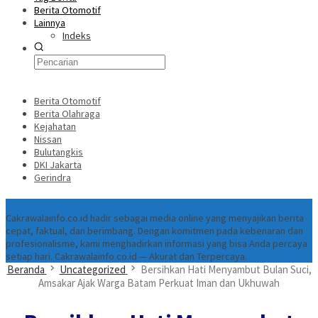
Berita Otomotif
Lainnya
Indeks
Berita Otomotif
Berita Olahraga
Kejahatan
Nissan
Bulutangkis
DKI Jakarta
Gerindra
Tentang
Cakrawalainfo.co.id hadir sebagai media online yang menyajikan berita
cepat, faktual, dan berimbang. Dengan komitmen pada kebenaran dan
profesionalisme, kami menghadirkan informasi yang bisa Anda percaya
setiap hari. Cakrawalainfo.co.id — Akurat dan Terpercaya.
Beranda
Uncategorized
Bersihkan Hati Menyambut Bulan Suci,
Amsakar Ajak Warga Batam Perkuat Iman dan Ukhuwah