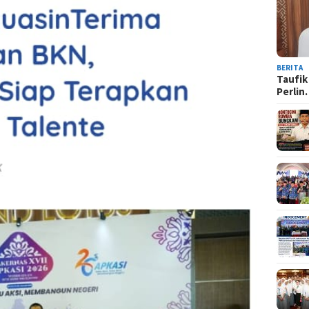
BERITA
Taufik
Perli