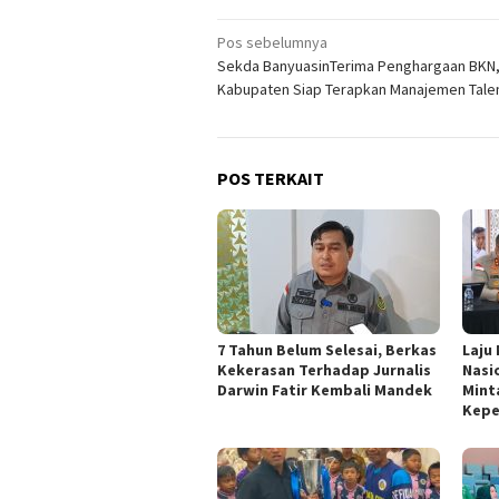
Navigasi
Pos sebelumnya
Sekda BanyuasinTerima Penghargaan BKN
pos
Kabupaten Siap Terapkan Manajemen Tale
POS TERKAIT
7 Tahun Belum Selesai, Berkas
Laju
Kekerasan Terhadap Jurnalis
Nasi
Darwin Fatir Kembali Mandek
Mint
Kepe