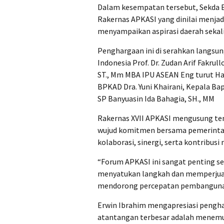
Dalam kesempatan tersebut, Sekda E
Rakernas APKASI yang dinilai menjad
menyampaikan aspirasi daerah sekal
Penghargaan ini di serahkan langsu
Indonesia Prof. Dr. Zudan Arif Fakrul
ST., Mm MBA IPU ASEAN Eng turut H
BPKAD Dra. Yuni Khairani, Kepala Ba
SP Banyuasin Ida Bahagia, SH., MM
Rakernas XVII APKASI mengusung tema
wujud komitmen bersama pemerinta
kolaborasi, sinergi, serta kontribus
“Forum APKASI ini sangat penting s
menyatukan langkah dan memperjua
mendorong percepatan pembangunan y
Erwin Ibrahim mengapresiasi pengha
atantangan terbesar adalah menemuka