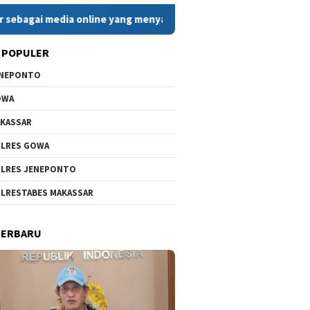
dia online yang menyajikan berita cepat, faktual, dan berimban
 POPULER
ENEPONTO
OWA
KASSAR
LRES GOWA
LRES JENEPONTO
LRESTABES MAKASSAR
TERBARU