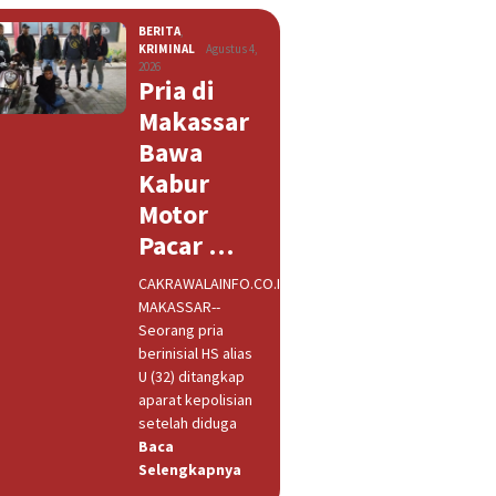
BERITA
,
KRIMINAL
Agustus 4,
2026
Pria di
Makassar
Bawa
Kabur
Motor
Pacar …
CAKRAWALAINFO.CO.ID,
MAKASSAR--
Seorang pria
berinisial HS alias
U (32) ditangkap
aparat kepolisian
setelah diduga
Baca
Selengkapnya