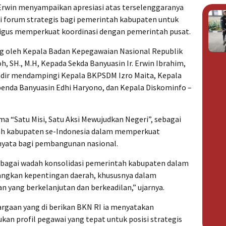
rwin menyampaikan apresiasi atas terselenggaranya
i forum strategis bagi pemerintah kabupaten untuk
igus memperkuat koordinasi dengan pemerintah pusat.
ng oleh Kepala Badan Kepegawaian Nasional Republik
loh, SH., M.H, Kepada Sekda Banyuasin Ir. Erwin Ibrahim,
adir mendampingi Kepala BKPSDM Izro Maita, Kepala
penda Banyuasin Edhi Haryono, dan Kepala Diskominfo –
 “Satu Misi, Satu Aksi Mewujudkan Negeri”, sebagai
h kabupaten se-Indonesia dalam memperkuat
i nyata bagi pembangunan nasional.
ebagai wadah konsolidasi pemerintah kabupaten dalam
ngkan kepentingan daerah, khususnya dalam
ang berkelanjutan dan berkeadilan,” ujarnya.
rgaan yang di berikan BKN RI ia menyatakan
n profil pegawai yang tepat untuk posisi strategis