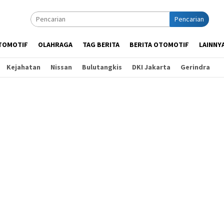
Pencarian
TOMOTIF
OLAHRAGA
TAG BERITA
BERITA OTOMOTIF
LAINNY
Kejahatan
Nissan
Bulutangkis
DKI Jakarta
Gerindra