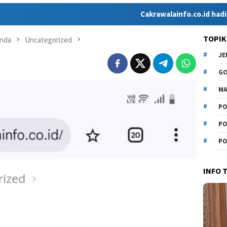
Cakrawalainfo.co.id hadir sebagai me
TOPIK
nda
Uncategorized
J
G
MA
PO
PO
PO
INFO 