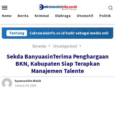
Loncat
Menu
ke
Mobile
konten
Home
Berita
Kriminal
Olahraga
Otomotif
Politik
Tentang
Cakrawalainfo.co.id hadir sebagai media online yang me
Beranda
Uncategorized
Sekda BanyuasinTerima Penghargaan
BKN, Kabupaten Siap Terapkan
Manajemen Talente
Syamsuddin Malik
Januari 20, 2026