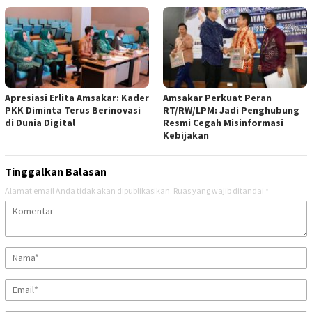
Apresiasi Erlita Amsakar: Kader
Amsakar Perkuat Peran
PKK Diminta Terus Berinovasi
RT/RW/LPM: Jadi Penghubung
di Dunia Digital
Resmi Cegah Misinformasi
Kebijakan
Tinggalkan Balasan
Alamat email Anda tidak akan dipublikasikan.
Ruas yang wajib ditandai
*