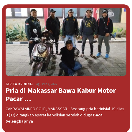
BERITA
,
KRIMINAL
Agustus 4, 2026
Pria di Makassar Bawa Kabur Motor
Pacar …
CAKRAWALAINFO.CO.ID, MAKASSAR-- Seorang pria berinisial HS alias
U (32) ditangkap aparat kepolisian setelah diduga
Baca
Selengkapnya