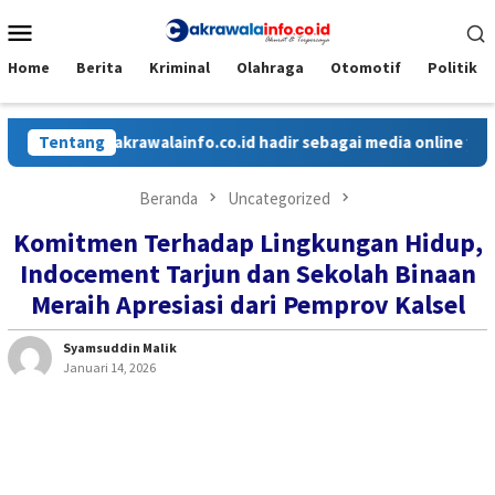
Loncat
Menu
ke
Mobile
konten
Home
Berita
Kriminal
Olahraga
Otomotif
Politik
Cakrawalainfo.co.id hadir sebagai media online yang menya
Tentang
Beranda
Uncategorized
Komitmen Terhadap Lingkungan Hidup,
Indocement Tarjun dan Sekolah Binaan
Meraih Apresiasi dari Pemprov Kalsel
Syamsuddin Malik
Januari 14, 2026