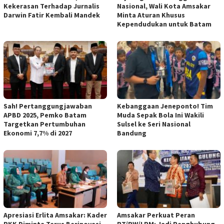
Kekerasan Terhadap Jurnalis
Nasional, Wali Kota Amsakar
Darwin Fatir Kembali Mandek
Minta Aturan Khusus
Kependudukan untuk Batam
Sah! Pertanggungjawaban
Kebanggaan Jeneponto! Tim
APBD 2025, Pemko Batam
Muda Sepak Bola Ini Wakili
Targetkan Pertumbuhan
Sulsel ke Seri Nasional
Ekonomi 7,7% di 2027
Bandung
Apresiasi Erlita Amsakar: Kader
Amsakar Perkuat Peran
PKK Diminta Terus Berinovasi
RT/RW/LPM: Jadi Penghubung