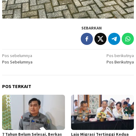
SEBARKAN
Navigasi
Pos sebelumnya
Pos berikutnya
Pos Sebelumnya
Pos Berikutnya
pos
POS TERKAIT
7 Tahun Belum Selesai, Berkas
Laju Migrasi Tertinggi Kedua