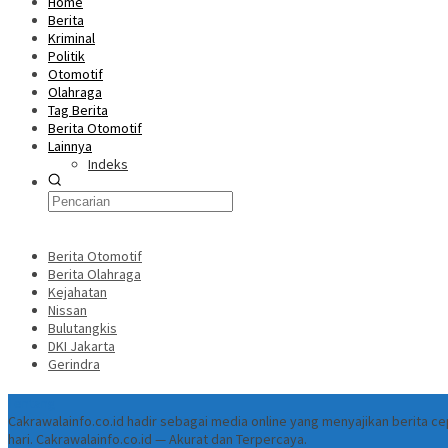
Home
Berita
Kriminal
Politik
Otomotif
Olahraga
Tag Berita
Berita Otomotif
Lainnya
Indeks
Berita Otomotif
Berita Olahraga
Kejahatan
Nissan
Bulutangkis
DKI Jakarta
Gerindra
Tentang
Cakrawalainfo.co.id hadir sebagai media online yang menyajikan berita 
hari. Cakrawalainfo.co.id — Akurat dan Terpercaya.