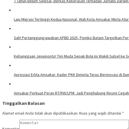
7 Tahun Belum Selesai, Berkas Kekerasan Terhadap Jurnalis Darwin
Laju Migrasi Tertinggi Kedua Nasional, Wali Kota Amsakar Minta A
Sah! Pertanggungjawaban APBD 2025, Pemko Batam Targetkan Per
Kebanggaan Jeneponto! Tim Muda Sepak Bola Ini Wakili Sulsel ke S
Apresiasi Erlita Amsakar: Kader PKK Diminta Terus Berinovasi di Duni
Amsakar Perkuat Peran RT/RW/LPM: Jadi Penghubung Resmi Cegah 
Tinggalkan Balasan
Alamat email Anda tidak akan dipublikasikan.
Ruas yang wajib ditandai
*
Komentar