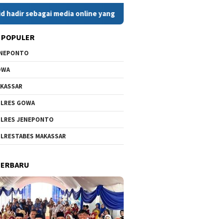
agai media online yang menyajikan berita cepat, faktual, dan be
 POPULER
ENEPONTO
OWA
KASSAR
LRES GOWA
LRES JENEPONTO
LRESTABES MAKASSAR
TERBARU