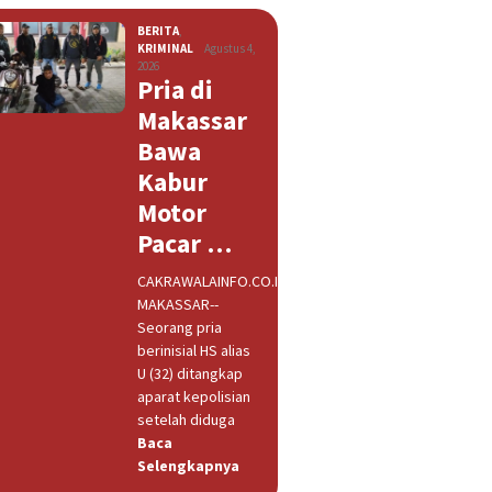
BERITA
,
KRIMINAL
Agustus 4,
2026
Pria di
Makassar
Bawa
Kabur
Motor
Pacar …
CAKRAWALAINFO.CO.ID,
MAKASSAR--
Seorang pria
berinisial HS alias
U (32) ditangkap
aparat kepolisian
setelah diduga
Baca
Selengkapnya