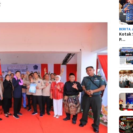
BERITA
,
Kotak 
P…