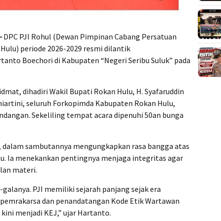
–
DPC PJI Rohul (Dewan Pimpinan Cabang Persatuan
Hulu) periode 2026-2029 resmi dilantik
tanto Boechori di Kabupaten “Negeri Seribu Suluk” pada
mat, dihadiri Wakil Bupati Rokan Hulu, H. Syafaruddin
miartini, seluruh Forkopimda Kabupaten Rokan Hulu,
ndangan. Sekeliling tempat acara dipenuhi 50an bunga
i, dalam sambutannya mengungkapkan rasa bangga atas
. Ia menekankan pentingnya menjaga integritas agar
lan materi.
galanya. PJI memiliki sejarah panjang sejak era
tu pemrakarsa dan penandatangan Kode Etik Wartawan
kini menjadi KEJ,” ujar Hartanto.