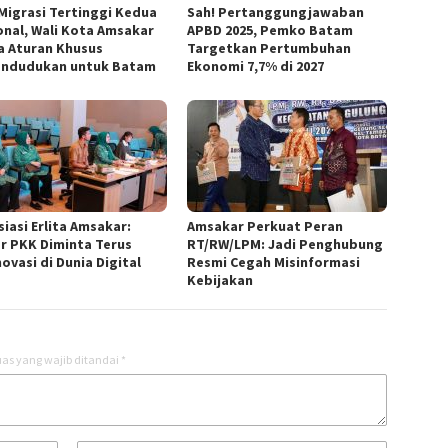
 Migrasi Tertinggi Kedua
Sah! Pertanggungjawaban
onal, Wali Kota Amsakar
APBD 2025, Pemko Batam
a Aturan Khusus
Targetkan Pertumbuhan
ndudukan untuk Batam
Ekonomi 7,7% di 2027
iasi Erlita Amsakar:
Amsakar Perkuat Peran
r PKK Diminta Terus
RT/RW/LPM: Jadi Penghubung
ovasi di Dunia Digital
Resmi Cegah Misinformasi
Kebijakan
as yang wajib ditandai
*