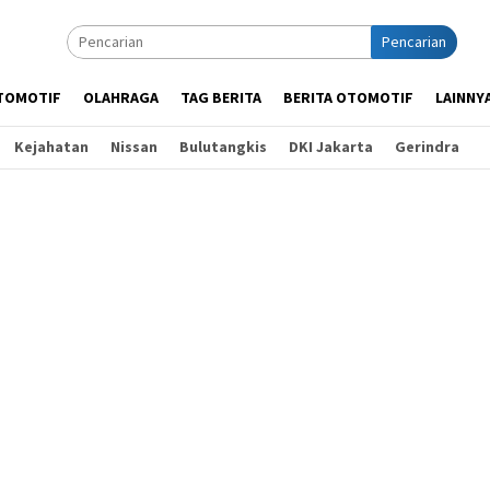
Pencarian
TOMOTIF
OLAHRAGA
TAG BERITA
BERITA OTOMOTIF
LAINNY
Kejahatan
Nissan
Bulutangkis
DKI Jakarta
Gerindra