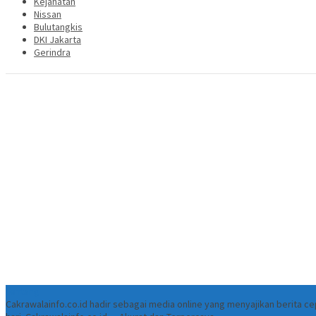
Kejahatan
Nissan
Bulutangkis
DKI Jakarta
Gerindra
Tentang
Cakrawalainfo.co.id hadir sebagai media online yang menyajikan berita 