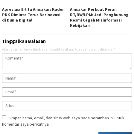
Apresiasi Erlita Amsakar: Kader
Amsakar Perkuat Peran
PKK Diminta Terus Berinovasi
RT/RW/LPM: Jadi Penghubung
di Dunia Digital
Resmi Cegah Misinformasi
Kebijakan
Tinggalkan Balasan
Alamat email Anda tidak akan dipublikasikan.
Ruas yang wajib ditandai
*
Simpan nama, email, dan situs web saya pada peramban ini untuk
komentar saya berikutnya.