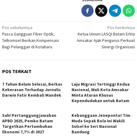
Navigasi
Pos sebelumnya
Pos berikutnya
Pasca Gangguan Fiber Optik,
Ketua Umum LASQI Batam Erlita
pos
Telkomsel Berikan Kompensasi
Amsakar Ajak Pengurus Perkuat
Bagi Pelanggan di Kotabaru
Sinergi Organisasi
POS TERKAIT
7 Tahun Belum Selesai, Berkas
Laju Migrasi Tertinggi Kedua
Kekerasan Terhadap Jurnalis
Nasional, Wali Kota Amsakar
Darwin Fatir Kembali Mandek
Minta Aturan Khusus
Kependudukan untuk Batam
Sah! Pertanggungjawaban
Kebanggaan Jeneponto! Tim
APBD 2025, Pemko Batam
Muda Sepak Bola Ini Wakili
Targetkan Pertumbuhan
Sulsel ke Seri Nasional
Ekonomi 7,7% di 2027
Bandung