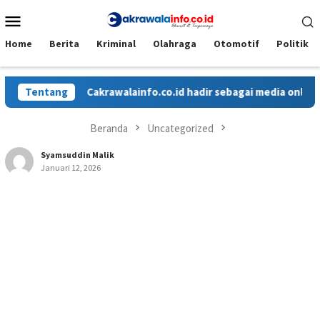
Loncat
Menu
ke
Mobile
konten
Home
Berita
Kriminal
Olahraga
Otomotif
Politik
Tentang
Cakrawalainfo.co.id hadir sebagai media online y
Beranda
Uncategorized
Syamsuddin Malik
Januari 12, 2026