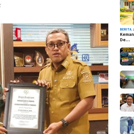
BERITA
,
Kemana
De…