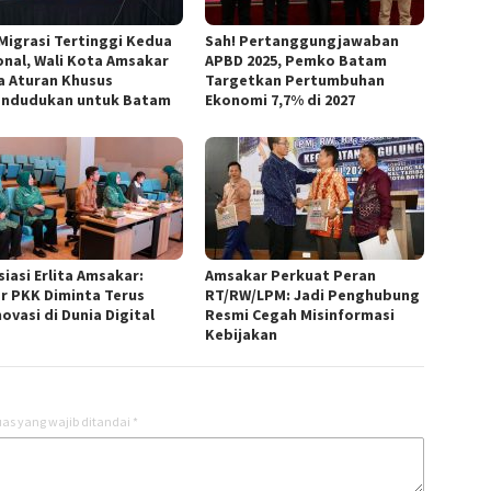
 Migrasi Tertinggi Kedua
Sah! Pertanggungjawaban
onal, Wali Kota Amsakar
APBD 2025, Pemko Batam
a Aturan Khusus
Targetkan Pertumbuhan
ndudukan untuk Batam
Ekonomi 7,7% di 2027
iasi Erlita Amsakar:
Amsakar Perkuat Peran
r PKK Diminta Terus
RT/RW/LPM: Jadi Penghubung
ovasi di Dunia Digital
Resmi Cegah Misinformasi
Kebijakan
as yang wajib ditandai
*