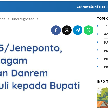
Cakrawalainfo.co.id hadir seba
TOPIK
nda
Uncategorized
J
G
MA
PO
PO
PO
INFO 