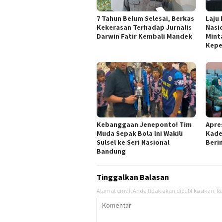
7 Tahun Belum Selesai, Berkas
Laju
Kekerasan Terhadap Jurnalis
Nasi
Darwin Fatir Kembali Mandek
Mint
Kepe
Kebanggaan Jeneponto! Tim
Apres
Muda Sepak Bola Ini Wakili
Kade
Sulsel ke Seri Nasional
Berin
Bandung
Tinggalkan Balasan
Alamat email Anda tidak akan dipublikasikan.
Ru