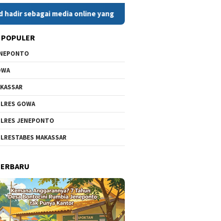
gai media online yang menyajikan berita cepat, faktual, dan be
 POPULER
ENEPONTO
OWA
KASSAR
LRES GOWA
LRES JENEPONTO
LRESTABES MAKASSAR
TERBARU