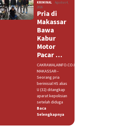
KRIMINAL
Agustus 4,
2026
Pria di
Makassar
Bawa
Kabur
Motor
Pacar …
CAKRAWALAINFO.CO.ID,
MAKASSAR--
Seorang pria
berinisial HS alias
U (32) ditangkap
aparat kepolisian
setelah diduga
Baca
Selengkapnya