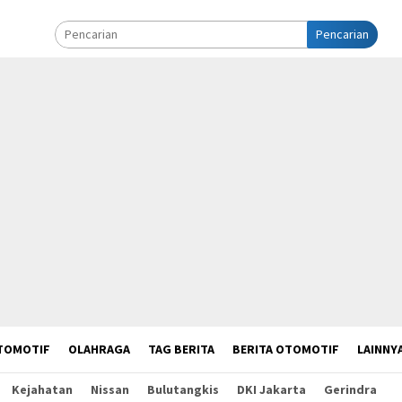
Pencarian
TOMOTIF
OLAHRAGA
TAG BERITA
BERITA OTOMOTIF
LAINNY
Kejahatan
Nissan
Bulutangkis
DKI Jakarta
Gerindra