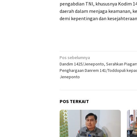
pengabdian TNI, khususnya Kodim 14
daerah dalam menjaga keamanan, k
demi kepentingan dan kesejahteraa
Navigasi
Pos sebelumnya
Dandim 1425/Jeneponto, Serahkan Piaga
pos
Penghargaan Danrem 141/Toddopuli kepad
Jeneponto
POS TERKAIT