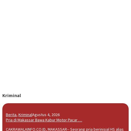
Kriminal
Berita
,
Kriminal
Agustus 4, 2026
Pria di Makassar Bawa Kabur Motor Pacar …
CAKRAWALAINFO.CO.ID, MAKASSAR-- Seorang pria berinisial HS alias