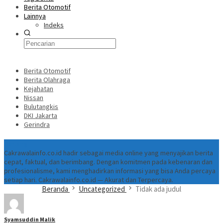
Berita Otomotif
Lainnya
Indeks
Berita Otomotif
Berita Olahraga
Kejahatan
Nissan
Bulutangkis
DKI Jakarta
Gerindra
Tentang
Cakrawalainfo.co.id hadir sebagai media online yang menyajikan berita
cepat, faktual, dan berimbang. Dengan komitmen pada kebenaran dan
profesionalisme, kami menghadirkan informasi yang bisa Anda percaya
setiap hari. Cakrawalainfo.co.id — Akurat dan Terpercaya.
Beranda
Uncategorized
Tidak ada judul
Syamsuddin Malik