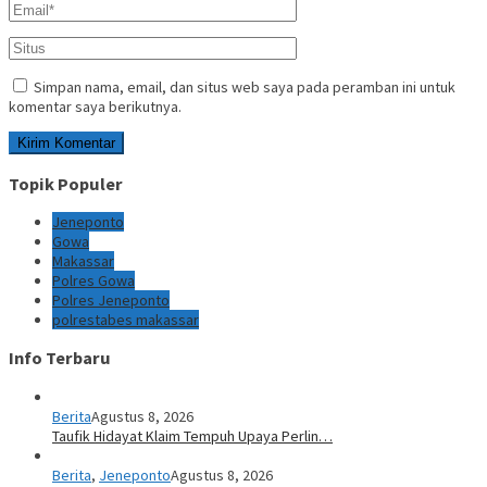
Simpan nama, email, dan situs web saya pada peramban ini untuk
komentar saya berikutnya.
Topik Populer
Jeneponto
Gowa
Makassar
Polres Gowa
Polres Jeneponto
polrestabes makassar
Info Terbaru
Berita
Agustus 8, 2026
Taufik Hidayat Klaim Tempuh Upaya Perlin…
Berita
,
Jeneponto
Agustus 8, 2026