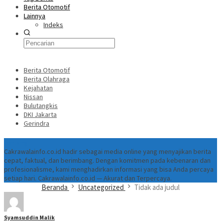
Berita Otomotif
Lainnya
Indeks
Berita Otomotif
Berita Olahraga
Kejahatan
Nissan
Bulutangkis
DKI Jakarta
Gerindra
Tentang
Cakrawalainfo.co.id hadir sebagai media online yang menyajikan berita
cepat, faktual, dan berimbang. Dengan komitmen pada kebenaran dan
profesionalisme, kami menghadirkan informasi yang bisa Anda percaya
setiap hari. Cakrawalainfo.co.id — Akurat dan Terpercaya.
Beranda
Uncategorized
Tidak ada judul
Syamsuddin Malik