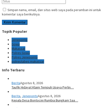
Simpan nama, email, dan situs web saya pada peramban ini untuk
komentar saya berikutnya.
Topik Populer
Jeneponto
Gowa
Makassar
Polres Gowa
Polres Jeneponto
polrestabes makassar
Info Terbaru
Berita
Agustus 8, 2026
Taufik Hidayat Klaim Tempuh Upaya Perlin…
Berita
,
Jeneponto
Agustus 8, 2026
Kepala Desa Bontocini Rumbia Bungkam Saa…