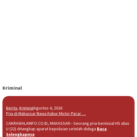
Kriminal
Berita
,
Kriminal
Agustus 4, 2026
Pria di Makassar Bawa Kabur Motor Pacar …
CAKRAWALAINFO.CO.ID, MAKASSAR-- Seorang pria berinisial HS alias
U (32) ditangkap aparat kepolisian setelah diduga
Baca
Selengkapnya