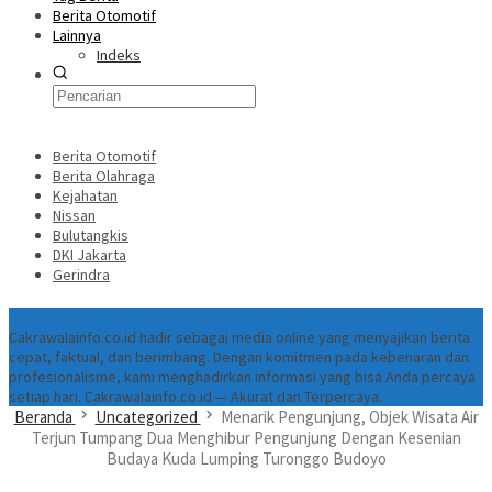
Berita Otomotif
Lainnya
Indeks
Berita Otomotif
Berita Olahraga
Kejahatan
Nissan
Bulutangkis
DKI Jakarta
Gerindra
Tentang
Cakrawalainfo.co.id hadir sebagai media online yang menyajikan berita
cepat, faktual, dan berimbang. Dengan komitmen pada kebenaran dan
profesionalisme, kami menghadirkan informasi yang bisa Anda percaya
setiap hari. Cakrawalainfo.co.id — Akurat dan Terpercaya.
Beranda
Uncategorized
Menarik Pengunjung, Objek Wisata Air
Terjun Tumpang Dua Menghibur Pengunjung Dengan Kesenian
Budaya Kuda Lumping Turonggo Budoyo