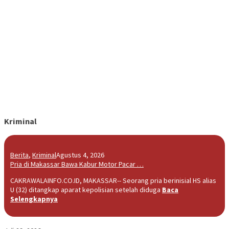
Kriminal
Berita
,
Kriminal
Agustus 4, 2026
Pria di Makassar Bawa Kabur Motor Pacar …
CAKRAWALAINFO.CO.ID, MAKASSAR-- Seorang pria berinisial HS alias
U (32) ditangkap aparat kepolisian setelah diduga
Baca
Selengkapnya